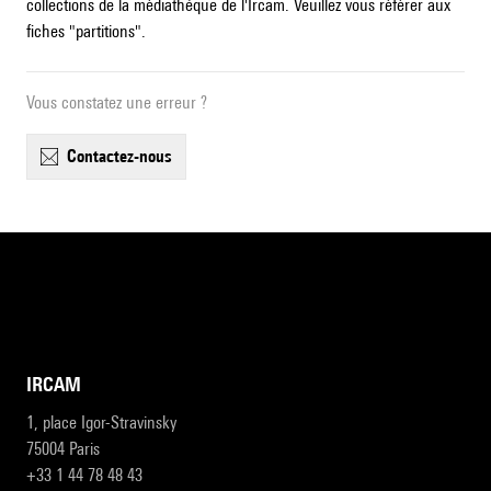
collections de la médiathèque de l'Ircam. Veuillez vous référer aux
fiches "partitions".
Vous constatez une erreur ?
contactez-nous
IRCAM
1, place Igor-Stravinsky
75004 Paris
+33 1 44 78 48 43