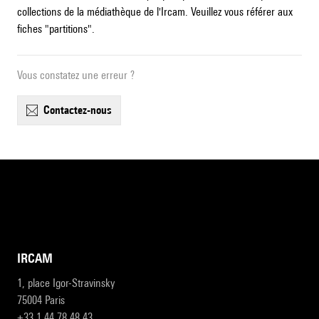
collections de la médiathèque de l'Ircam. Veuillez vous référer aux
fiches "partitions".
Vous constatez une erreur ?
contactez-nous
IRCAM
1, place Igor-Stravinsky
75004 Paris
+33 1 44 78 48 43