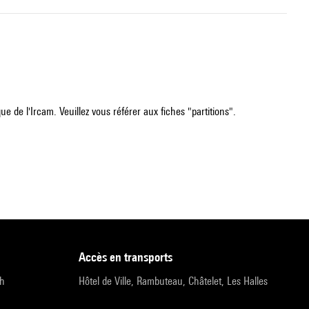
e de l'Ircam. Veuillez vous référer aux fiches "partitions".
accès en transports
9h
Hôtel de Ville, Rambuteau, Châtelet, Les Halles