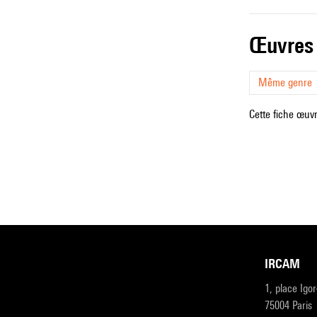
œuvres
Même genre
Cette fiche œuvr
IRCAM
1, place Igo
75004 Paris