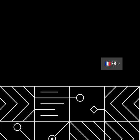
🇫🇷
FR