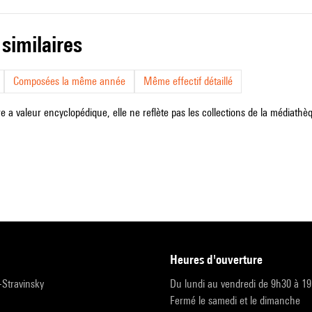
 similaires
Composées la même année
Même effectif détaillé
e a valeur encyclopédique, elle ne reflète pas les collections de la médiathèqu
heures d'ouverture
r-Stravinsky
Du lundi au vendredi de 9h30 à 1
Fermé le samedi et le dimanche