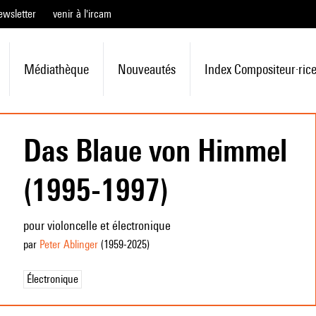
ewsletter
venir à l'ircam
Médiathèque
Nouveautés
Index Compositeur·ric
Das Blaue von Himmel
(1995-1997)
pour violoncelle et électronique
par
Peter Ablinger
(1959
-2025
)
Électronique