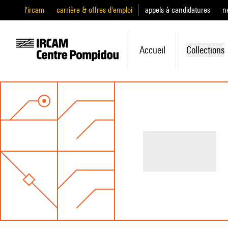
l'ircam
carrière & offres d'emploi
appels à candidatures
n
Accueil
Collections