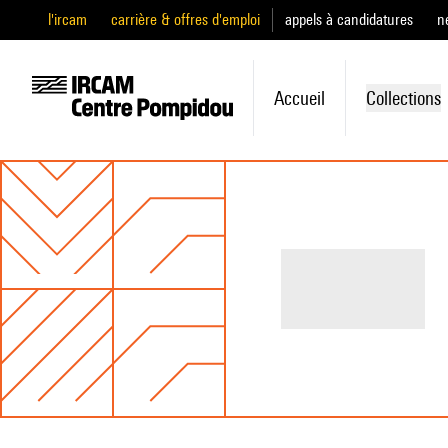
l'ircam
carrière & offres d'emploi
appels à candidatures
n
Accueil
Collections