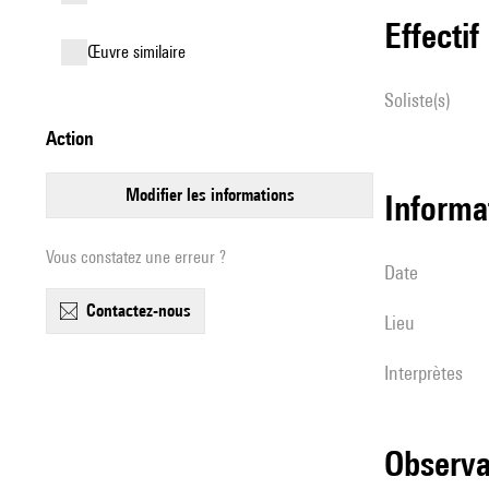
effectif
œuvre similaire
Soliste(s)
action
modifier les informations
informa
Vous constatez une erreur ?
date
contactez-nous
lieu
interprètes
observ