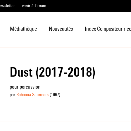
ewsletter
venir à l'ircam
Médiathèque
Nouveautés
Index Compositeur·ric
Dust (2017-2018)
pour percussion
par
Rebecca Saunders
(1967
)