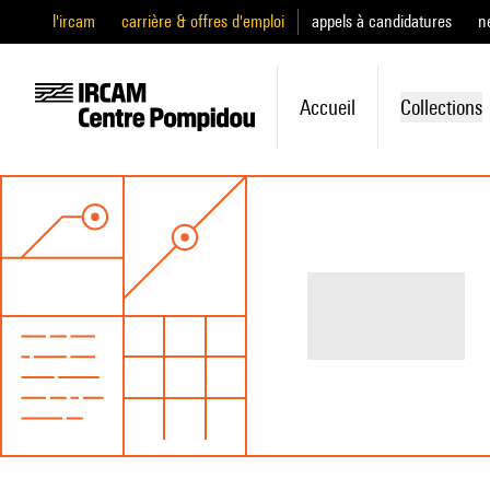
l'ircam
carrière & offres d'emploi
appels à candidatures
n
Accueil
Collections