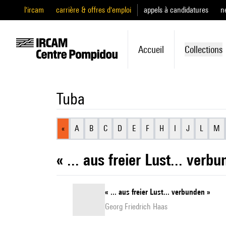
l'ircam
carrière & offres d'emploi
appels à candidatures
n
Accueil
Collections
Tuba
«
A
B
C
D
E
F
H
I
J
L
M
« ... aus freier Lust... verb
« ... aus freier Lust... verbunden »
Georg Friedrich Haas