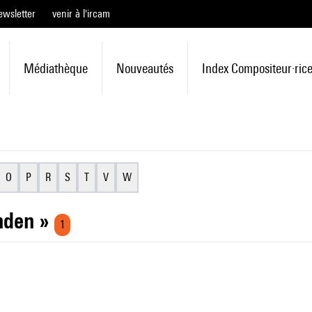
ewsletter
venir à l'ircam
Médiathèque
Nouveautés
Index Compositeur·ric
O
P
R
S
T
V
W
unden »
1