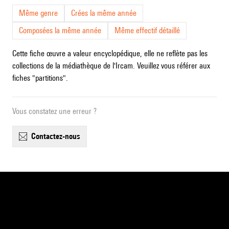
Même genre
Crées la même année
Composées la même année
Même effectif détaillé
Cette fiche œuvre a valeur encyclopédique, elle ne reflète pas les
collections de la médiathèque de l'Ircam. Veuillez vous référer aux
fiches "partitions".
Vous constatez une erreur ?
contactez-nous