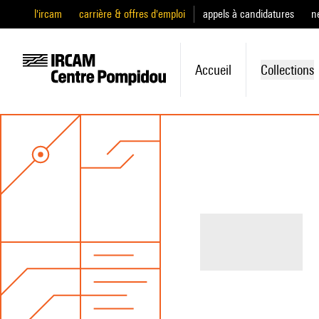
l'ircam
carrière & offres d'emploi
appels à candidatures
n
Accueil
Collections