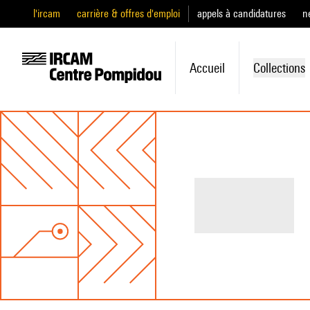
l'ircam
carrière & offres d'emploi
appels à candidatures
n
Accueil
Collections