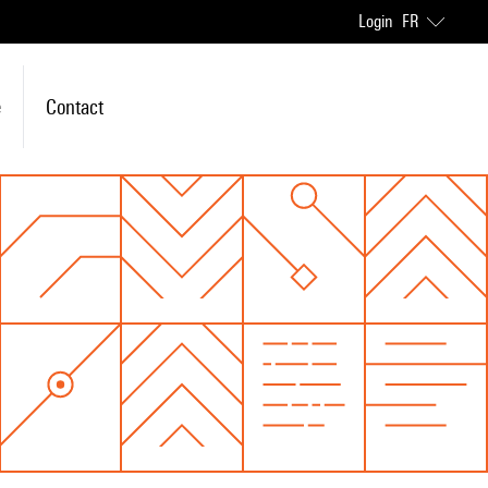
Login
FR
e
Contact