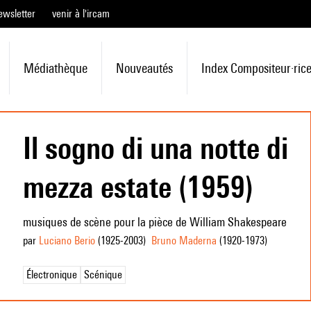
ewsletter
venir à l'ircam
Médiathèque
Nouveautés
Index Compositeur·ric
Il sogno di una notte di
mezza estate (1959)
musiques de scène pour la pièce de William Shakespeare
par
Luciano Berio
(1925
-2003
)
Bruno Maderna
(1920
-1973
)
Électronique
Scénique