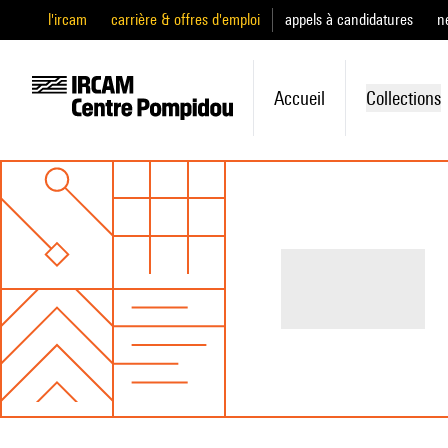
l'ircam
carrière & offres d'emploi
appels à candidatures
n
Accueil
Collections