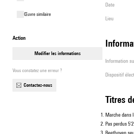
date
œuvre similaire
lieu
action
Informa
modifier les informations
Information su
Vous constatez une erreur ?
Dispositif éle
contactez-nous
Titres 
Marche dans l
Pas perdus 5'
Beethoven seu