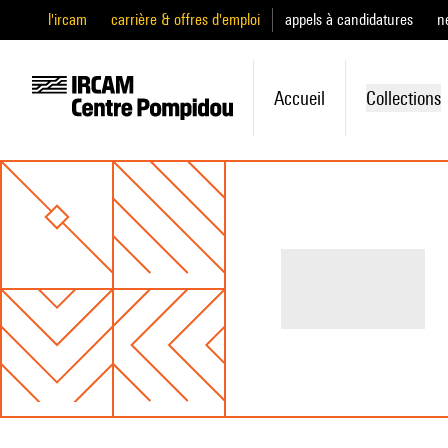
l'ircam
carrière & offres d'emploi
appels à candidatures
n
Accueil
Collections