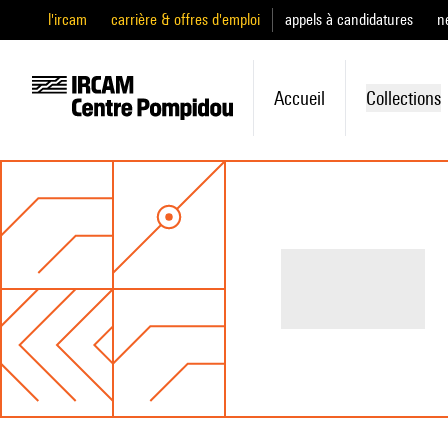
l'ircam
carrière & offres d'emploi
appels à candidatures
n
Accueil
Collections