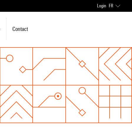
Login
FR
e
Contact