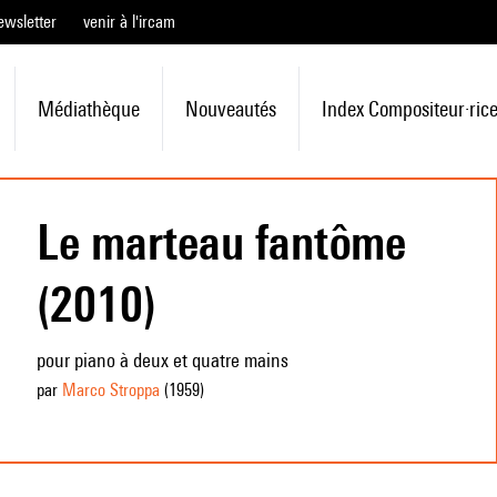
ewsletter
venir à l'ircam
Médiathèque
Nouveautés
Index Compositeur·ric
Le marteau fantôme
(2010)
pour piano à deux et quatre mains
par
Marco Stroppa
(1959
)