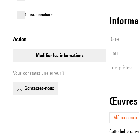
œuvre similaire
informa
date
action
lieu
modifier les informations
interprètes
Vous constatez une erreur ?
contactez-nous
œuvres
Même genre
Cette fiche œuvr