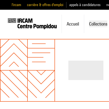
l'ircam
carrière & offres d'emploi
appels à candidatures
n
Accueil
Collections