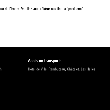
e de l'Ircam. Veuillez vous référer aux fiches "partitions".
accès en transports
9h
Hôtel de Ville, Rambuteau, Châtelet, Les Halles