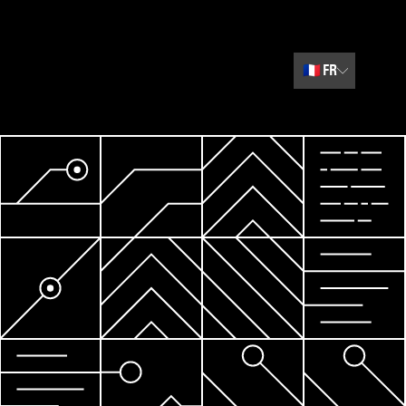
🇫🇷
FR