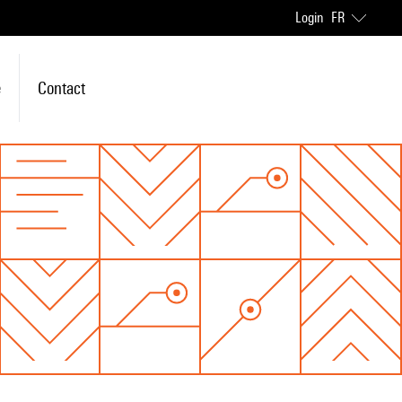
Login
FR
e
Contact