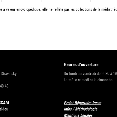
e a valeur encyclopédique, elle ne reflète pas les collections de la médiathèqu
heures d'ouverture
r-Stravinsky
Du lundi au vendredi de 9h30 à 1
Fermé le samedi et le dimanche
 48 43
’IRCAM
Projet Répertoire Ircam
pidou
Infos / Méthodologie
Mentions Légales