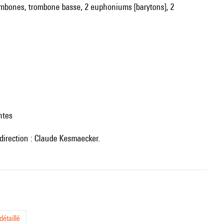
trombones, trombone basse, 2 euphoniums [barytons], 2
ntes
 direction : Claude Kesmaecker.
étaillé