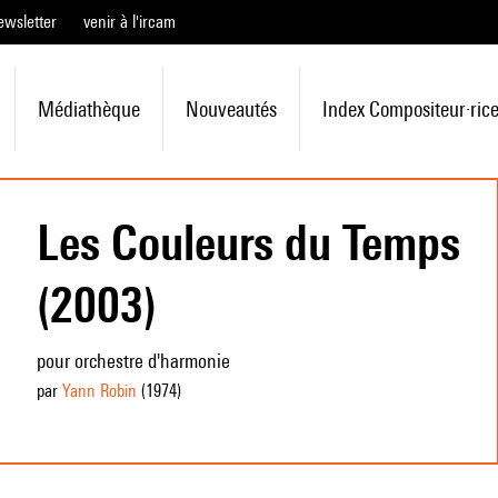
ewsletter
venir à l'ircam
Médiathèque
Nouveautés
Index Compositeur·ric
Les Couleurs du Temps
(2003)
pour orchestre d'harmonie
par
Yann Robin
(1974
)