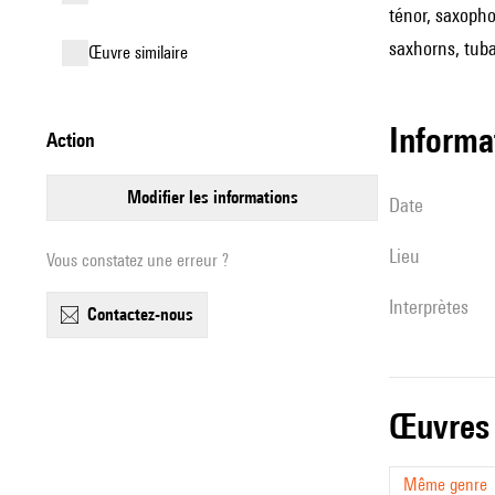
ténor, saxopho
saxhorns, tuba
œuvre similaire
informa
action
modifier les informations
date
lieu
Vous constatez une erreur ?
interprètes
contactez-nous
œuvres
Même genre