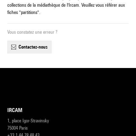
collections de la médiathèque de l'Ircam. Veuillez vous référer aux
fiches "partitions".
Vous constatez une erreur ?
contactez-nous
IRCAM
1, place Igor-Stravinsky
75004 Paris
+33 1 44 78 48 43