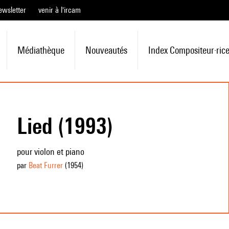
ewsletter
venir à l'ircam
Médiathèque
Nouveautés
Index Compositeur·ric
Lied (1993)
pour violon et piano
par
Beat Furrer
(1954
)