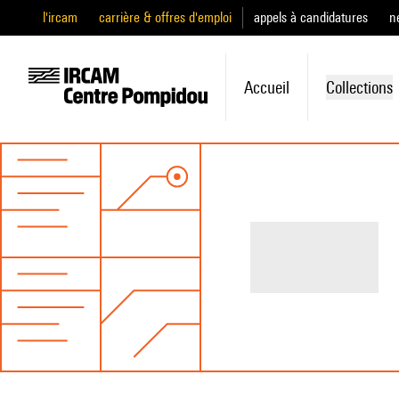
l'ircam
carrière & offres d'emploi
appels à candidatures
n
Accueil
Collections