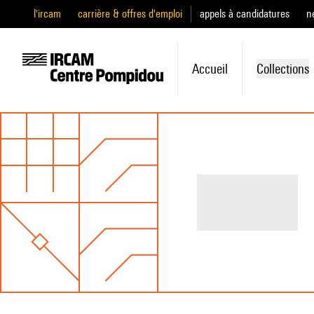
l'ircam
carrière & offres d'emploi
appels à candidatures
n
Accueil
Collections