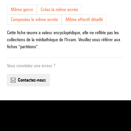
Même genre
Crées la même année
Composées la même année
Même effectif détaillé
Cette fiche œuvre a valeur encyclopédique, elle ne reflète pas les
collections de la médiathèque de l'Ircam. Veuillez vous référer aux
fiches "partitions".
Vous constatez une erreur ?
contactez-nous