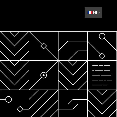
🇫🇷
FR