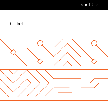
Login
FR
e
Contact