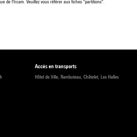
e de l'Ircam. Veuillez vous référer aux fiches "partitions".
accès en transports
9h
Hôtel de Ville, Rambuteau, Châtelet, Les Halles