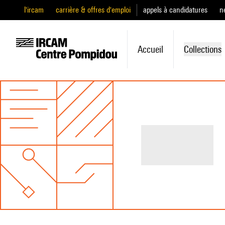
l'ircam
carrière & offres d'emploi
appels à candidatures
n
Accueil
Collections