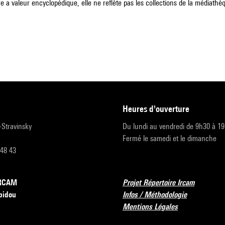
e a valeur encyclopédique, elle ne reflète pas les collections de la médiathèqu
heures d'ouverture
r-Stravinsky
Du lundi au vendredi de 9h30 à 1
Fermé le samedi et le dimanche
 48 43
’IRCAM
Projet Répertoire Ircam
pidou
Infos / Méthodologie
Mentions Légales