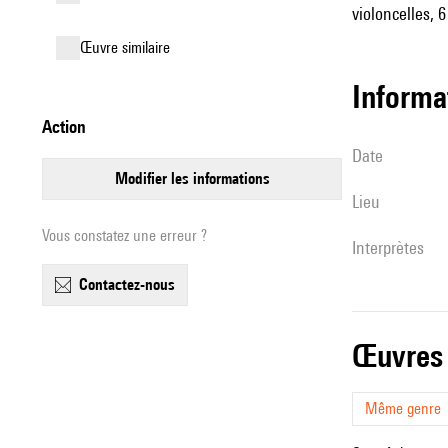
violoncelles, 
œuvre similaire
informa
action
date
modifier les informations
lieu
Vous constatez une erreur ?
interprètes
contactez-nous
œuvres
Même genre