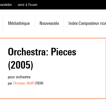
ewsletter
venir à l'ircam
Médiathèque
Nouveautés
Index Compositeur·ric
Orchestra: Pieces
(2005)
pour orchestre
par
Christian Wolff
(1934
)