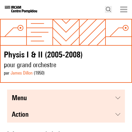
Physis I & II (2005-2008)
pour grand orchestre
par
James Dillon
(1950
)
menu
action