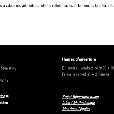
e a valeur encyclopédique, elle ne reflète pas les collections de la médiathèqu
heures d'ouverture
r-Stravinsky
Du lundi au vendredi de 9h30 à 1
Fermé le samedi et le dimanche
 48 43
’IRCAM
Projet Répertoire Ircam
pidou
Infos / Méthodologie
Mentions Légales