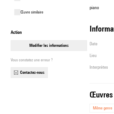
piano
œuvre similaire
informa
action
date
modifier les informations
lieu
Vous constatez une erreur ?
interprètes
contactez-nous
œuvres
Même genre