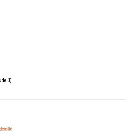
ude 3)
étaillé