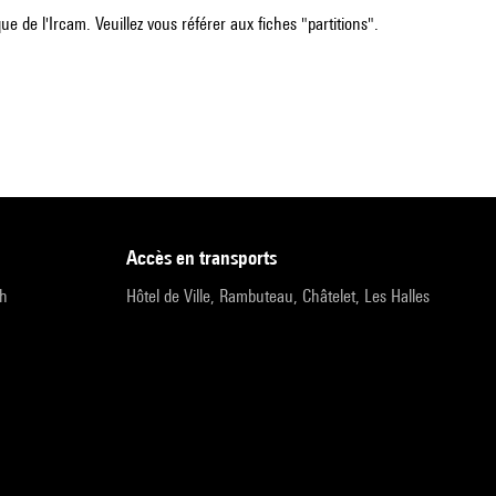
e de l'Ircam. Veuillez vous référer aux fiches "partitions".
accès en transports
9h
Hôtel de Ville, Rambuteau, Châtelet, Les Halles