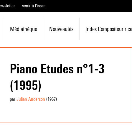
ewsletter
venir à l'ircam
Médiathèque
Nouveautés
Index Compositeur·ric
Piano Etudes n°1-3
(1995)
par
Julian Anderson
(1967
)