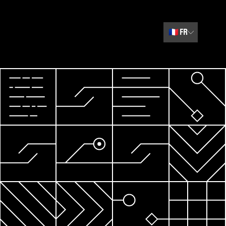
🇫🇷
FR