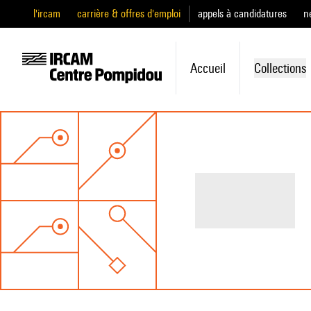
l'ircam
carrière & offres d'emploi
appels à candidatures
n
Accueil
Collections