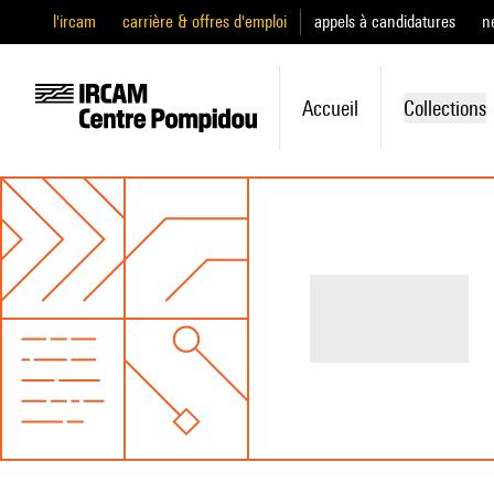
l'ircam
carrière & offres d'emploi
appels à candidatures
n
Accueil
Collections