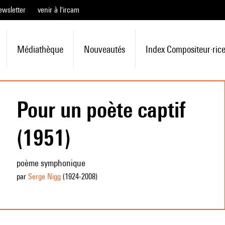
ewsletter
venir à l'ircam
Médiathèque
Nouveautés
Index Compositeur·ric
Pour un poète captif
(1951)
poème symphonique
par
Serge Nigg
(1924
-2008
)