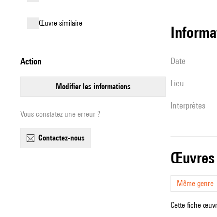
œuvre similaire
informa
date
action
lieu
modifier les informations
interprètes
Vous constatez une erreur ?
contactez-nous
œuvres
Même genre
Cette fiche œuvr