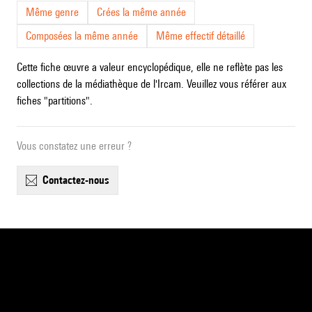
Même genre
Crées la même année
Composées la même année
Même effectif détaillé
Cette fiche œuvre a valeur encyclopédique, elle ne reflète pas les
collections de la médiathèque de l'Ircam. Veuillez vous référer aux
fiches "partitions".
Vous constatez une erreur ?
contactez-nous