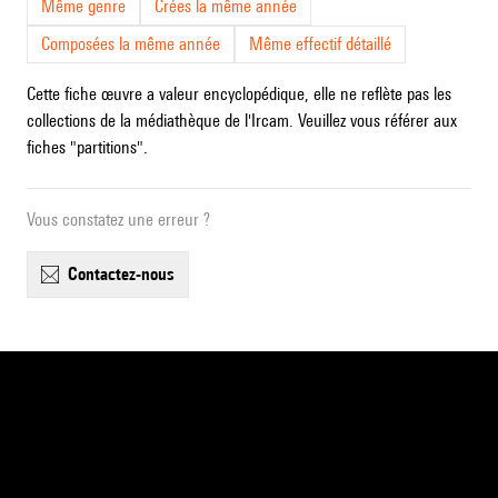
Même genre
Crées la même année
Composées la même année
Même effectif détaillé
Cette fiche œuvre a valeur encyclopédique, elle ne reflète pas les
collections de la médiathèque de l'Ircam. Veuillez vous référer aux
fiches "partitions".
Vous constatez une erreur ?
contactez-nous