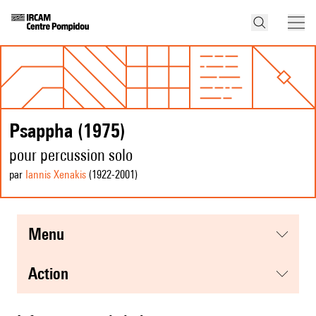
Psappha (1975)
pour percussion solo
par
Iannis Xenakis
(1922
-2001
)
menu
action