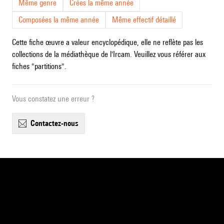
Même genre
Crées la même année
Composées la même année
Même effectif détaillé
Cette fiche œuvre a valeur encyclopédique, elle ne reflète pas les
collections de la médiathèque de l'Ircam. Veuillez vous référer aux
fiches "partitions".
Vous constatez une erreur ?
contactez-nous