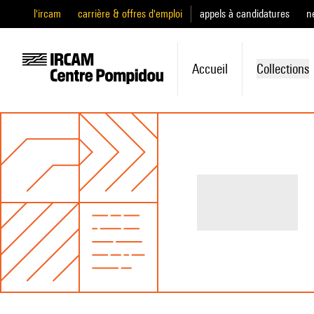
l'ircam
carrière & offres d'emploi
appels à candidatures
n
Accueil
Collections