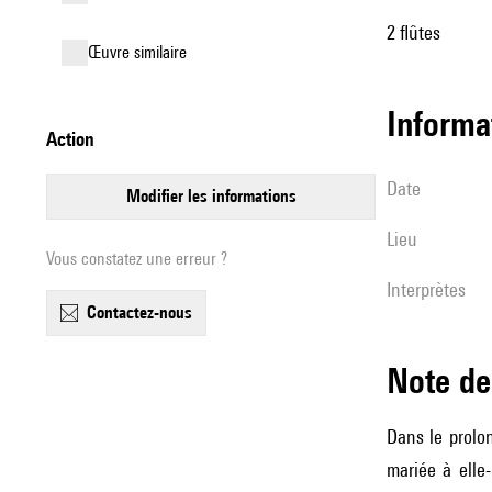
2 flûtes
œuvre similaire
informa
action
date
modifier les informations
lieu
Vous constatez une erreur ?
interprètes
contactez-nous
Note 
Dans le prol
mariée à elle