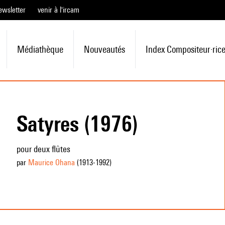
ewsletter
venir à l'ircam
Médiathèque
Nouveautés
Index Compositeur·ric
Satyres (1976)
pour deux flûtes
par
Maurice Ohana
(1913
-1992
)