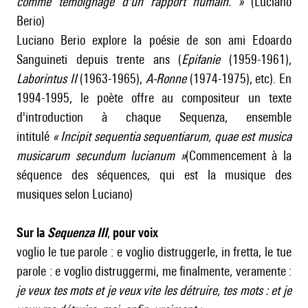
comme témoignage d'un rapport humain.
»
(Luciano
Berio)
Luciano Berio explore la poésie de son ami Edoardo
Sanguineti depuis trente ans (
Epifanie
(1959-1961),
Laborintus II
(1963-1965),
A-Ronne
(1974-1975), etc). En
1994-1995, le poète offre au compositeur un texte
d'introduction à chaque Sequenza, ensemble
intitulé
«
Incipit sequentia sequentiarum, quae est musica
musicarum secundum lucianum
»
(Commencement à la
séquence des séquences, qui est la musique des
musiques selon Luciano)
Sur la
Sequenza III
,
pour voix
voglio le tue parole : e voglio distruggerle, in fretta, le tue
parole : e voglio distruggermi, me finalmente, veramente :
je veux tes mots et je veux vite les détruire, tes mots : et je