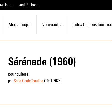
ewsletter
venir à l'ircam
Médiathèque
Nouveautés
Index Compositeur·ric
Sérénade (1960)
pour guitare
par
Sofia Goubaïdoulina
(1931
-2025
)