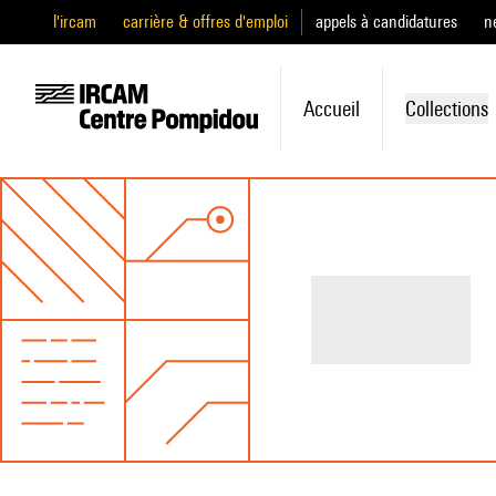
l'ircam
carrière & offres d'emploi
appels à candidatures
n
Accueil
Collections