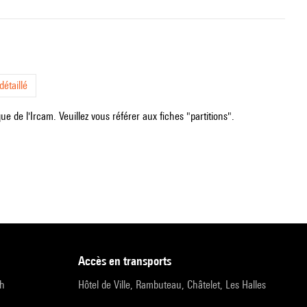
étaillé
e de l'Ircam. Veuillez vous référer aux fiches "partitions".
accès en transports
9h
Hôtel de Ville, Rambuteau, Châtelet, Les Halles