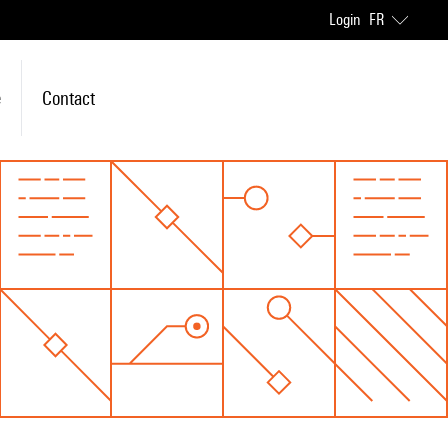
Login
FR
e
Contact