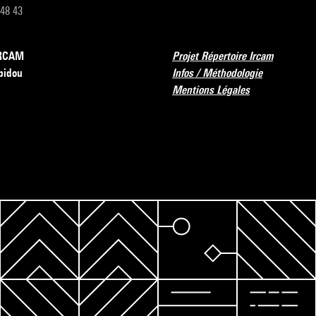
 48 43
’IRCAM
Projet Répertoire Ircam
pidou
Infos / Méthodologie
Mentions Légales