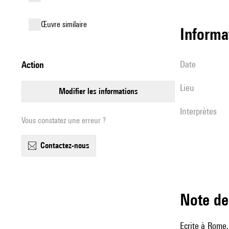
œuvre similaire
informa
date
action
lieu
modifier les informations
interprètes
Vous constatez une erreur ?
contactez-nous
Note 
Ecrite à Rome,