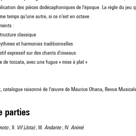
lication des pièces dodécaphoniques de l'époque. La règle du jeu qu
e temps qu'une autre, si ce n'est en octave.
ments :
structure classique
 rythmes et harmonies traditionnelles
atif expressif sur des chants d'oiseaux
le de toccata, avec une fugue « mise à plat »
st, catalogue raisonné de l'œuvre de Maurice Ohana, Revue Musicale
de parties
moto
; II.
Vif (Jota)
; III.
Andante
; IV.
Animé
.