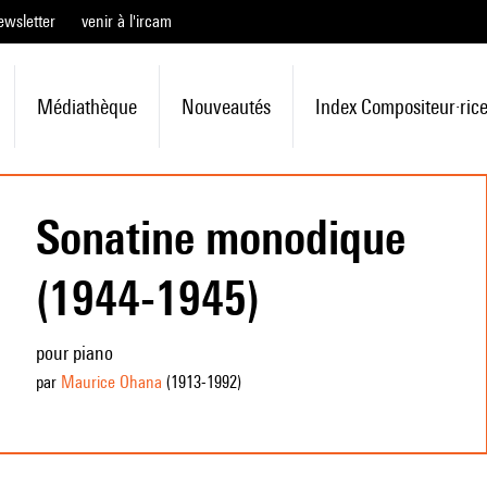
ewsletter
venir à l'ircam
Médiathèque
Nouveautés
Index Compositeur·ric
Sonatine monodique
(1944-1945)
pour piano
par
Maurice Ohana
(1913
-1992
)