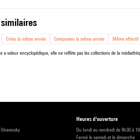
 similaires
Crées la même année
Composées la même année
Même effectif d
e a valeur encyclopédique, elle ne reflète pas les collections de la médiathèqu
heures d'ouverture
r-Stravinsky
Du lundi au vendredi de 9h30 à 1
Fermé le samedi et le dimanche