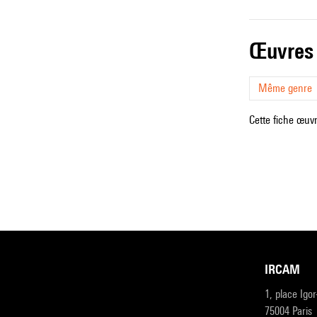
œuvres
Même genre
Cette fiche œuvr
IRCAM
1, place Igo
75004 Paris