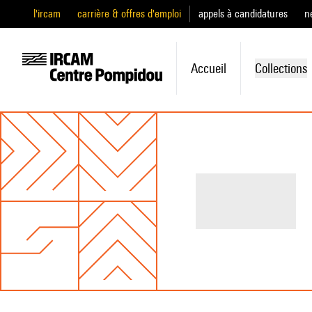
l'ircam
carrière & offres d'emploi
appels à candidatures
n
Accueil
Collections