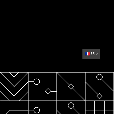
🇫🇷
FR