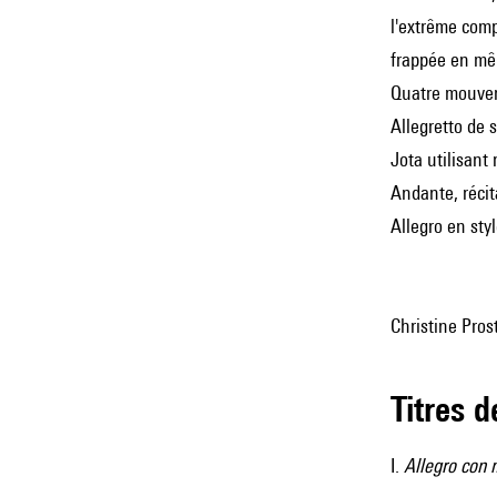
l'extrême comp
frappée en mêm
Quatre mouve
Allegretto de 
Jota utilisant
Andante, récit
Allegro en sty
Christine Pro
Titres 
I.
Allegro con 