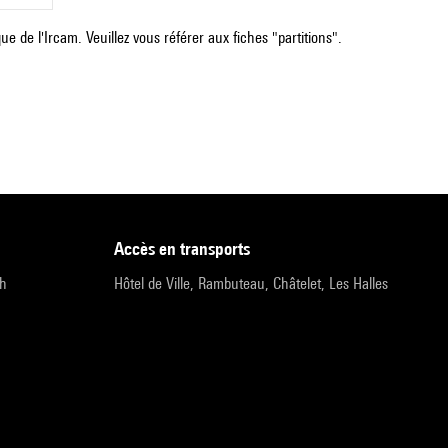
e de l'Ircam. Veuillez vous référer aux fiches "partitions".
accès en transports
9h
Hôtel de Ville, Rambuteau, Châtelet, Les Halles