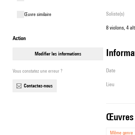
Soliste(s)
œuvre similaire
8 violons, 4 al
action
informa
modifier les informations
date
Vous constatez une erreur ?
lieu
contactez-nous
œuvres
Même genre