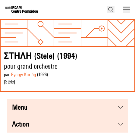
ΣΤΗΛΗ (Stele) (1994)
pour grand orchestre
par
György Kurtág
(1926
)
[Stèle]
menu
action