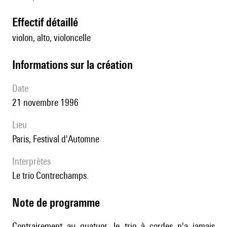
effectif détaillé
violon, alto, violoncelle
informations sur la création
date
21 novembre 1996
lieu
Paris, Festival d'Automne
interprètes
le trio Contrechamps.
Note de programme
Contrairement au quatuor, le trio à cordes n'a jamais