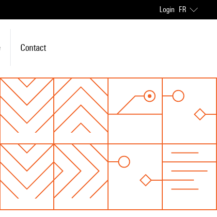
Login
FR
e
Contact