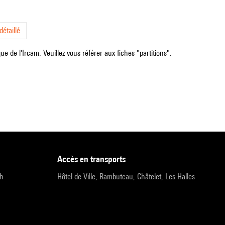
étaillé
e de l'Ircam. Veuillez vous référer aux fiches "partitions".
accès en transports
9h
Hôtel de Ville, Rambuteau, Châtelet, Les Halles