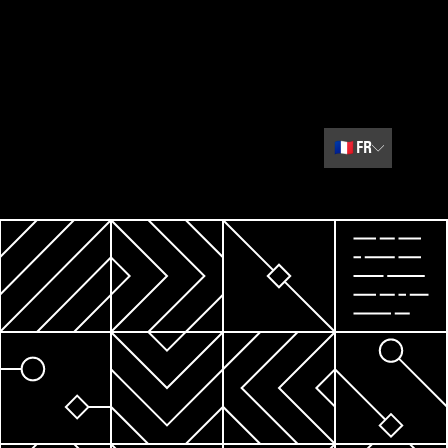
🇫🇷
FR