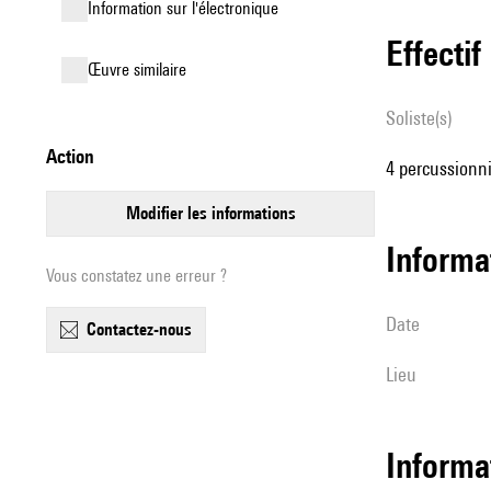
Information sur l'électronique
effectif
œuvre similaire
Soliste(s)
action
4 percussionnis
modifier les informations
informa
Vous constatez une erreur ?
date
contactez-nous
lieu
Informa