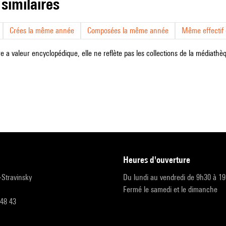
 similaires
Crées la même année
Composées la même année
Même effectif d
e a valeur encyclopédique, elle ne reflète pas les collections de la médiathèqu
heures d'ouverture
r-Stravinsky
Du lundi au vendredi de 9h30 à 1
Fermé le samedi et le dimanche
 48 43