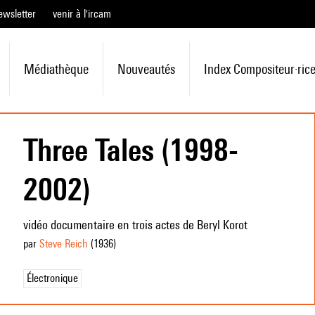
ewsletter
venir à l'ircam
Médiathèque
Nouveautés
Index Compositeur·ric
Three Tales (1998-
2002)
vidéo documentaire en trois actes de Beryl Korot
par
Steve Reich
(1936
)
Électronique