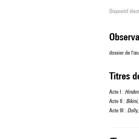
Dispositif éle
observ
dossier de l'œu
Titres 
Acte I :
Hinden
Acte II :
Bikini
Acte III :
Dolly