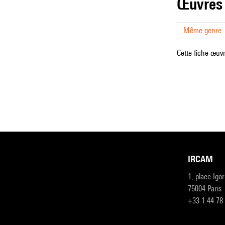
œuvres
Même genre
Cette fiche œuvr
IRCAM
1, place Igo
75004 Paris
+33 1 44 78