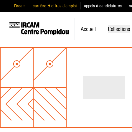
l'ircam
carrière & offres d'emploi
appels à candidatures
n
Accueil
Collections