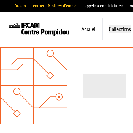
l'ircam
carrière & offres d'emploi
appels à candidatures
n
Accueil
Collections