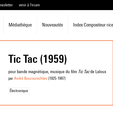
ewsletter
venir à l'ircam
Médiathèque
Nouveautés
Index Compositeur·ric
Tic Tac (1959)
pour bande magnétique, musique du film
Tic Tac
de Laloux
par
André Boucourechliev
(1925
-1997
)
Électronique