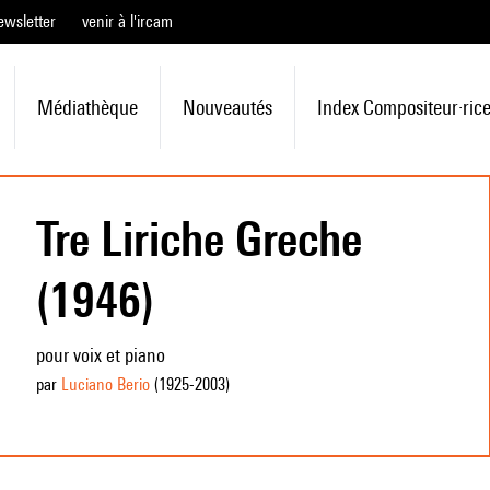
ewsletter
venir à l'ircam
Médiathèque
Nouveautés
Index Compositeur·ric
Tre Liriche Greche
(1946)
pour voix et piano
par
Luciano Berio
(1925
-2003
)