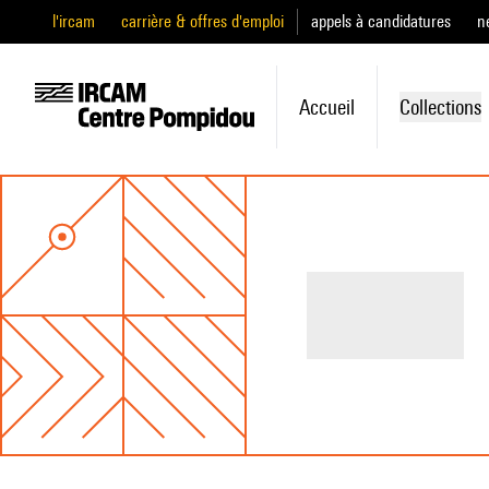
l'ircam
carrière & offres d'emploi
appels à candidatures
n
Accueil
Collections