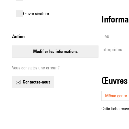
œuvre similaire
informa
lieu
action
interprètes
modifier les informations
Vous constatez une erreur ?
œuvres
contactez-nous
Même genre
Cette fiche œuvr