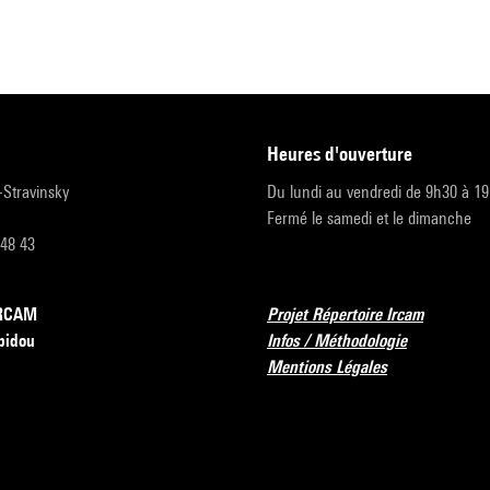
heures d'ouverture
r-Stravinsky
Du lundi au vendredi de 9h30 à 1
Fermé le samedi et le dimanche
 48 43
’IRCAM
Projet Répertoire Ircam
pidou
Infos / Méthodologie
Mentions Légales