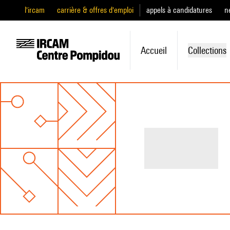
l'ircam
carrière & offres d'emploi
appels à candidatures
n
Accueil
Collections