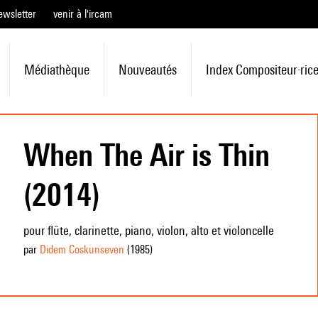
ewsletter
venir à l'ircam
Médiathèque
Nouveautés
Index Compositeur·ric
When The Air is Thin
(2014)
pour flûte, clarinette, piano, violon, alto et violoncelle
par
Didem Coskunseven
(1985
)