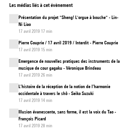
Les médias liés à cet évènement
!
discussion
Présentation du projet "Sheng! L'orgue à bouche" - Lin-
en
Ni Liao
fin
17 avril 2019 17 min
de
Pierre Couprie / 17 avril 2019 / Interdit - Pierre Couprie
journée
17 avril 2019 15 min
Emergence de nouvelles pratiques des instruments de la
musique de cour gagaku - Véronique Brindeau
17 avril 2019 26 min
L’histoire de la réception de la notion de l’harmonie
occidentale à travers le shô - Seiko Suzuki
17 avril 2019 14 min
Illusion évanescente, sans forme, il est la voix du Tao -
François Picard
17 avril 2019 28 min