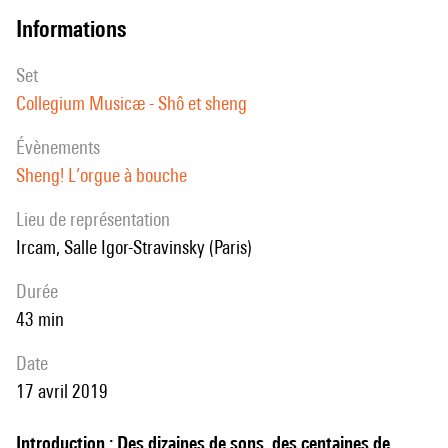
informations
set
Collegium Musicæ - Shô et sheng
évènements
Sheng! L’orgue à bouche
Lieu de représentation
Ircam, Salle Igor-Stravinsky (Paris)
durée
43 min
date
17 avril 2019
Introduction : Des dizaines de sons, des centaines de