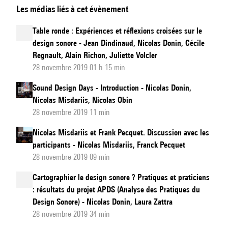
Les médias liés à cet évènement
le
design
Table ronde : Expériences et réflexions croisées sur le
sonore
design sonore - Jean Dindinaud, Nicolas Donin, Cécile
?
Regnault, Alain Richon, Juliette Volcler
Qu’appelle-
28 novembre 2019 01 h 15 min
t-
Sound Design Days - Introduction - Nicolas Donin,
on
Nicolas Misdariis, Nicolas Obin
design
28 novembre 2019 11 min
sonore
Nicolas Misdariis et Frank Pecquet. Discussion avec les
?
participants - Nicolas Misdariis, Franck Pecquet
Première
28 novembre 2019 09 min
étape
Cartographier le design sonore ? Pratiques et praticiens
d’une
: résultats du projet APDS (Analyse des Pratiques du
recherche
Design Sonore) - Nicolas Donin, Laura Zattra
structurée
28 novembre 2019 34 min
sur