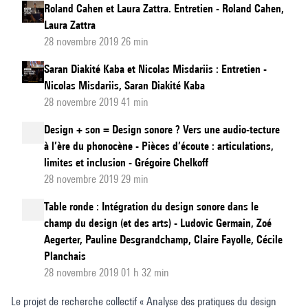
Roland Cahen et Laura Zattra. Entretien - Roland Cahen,
la
Laura Zattra
discipline
28 novembre 2019 26 min
Saran Diakité Kaba et Nicolas Misdariis : Entretien -
Nicolas Misdariis, Saran Diakité Kaba
28 novembre 2019 41 min
Design + son = Design sonore ? Vers une audio-tecture
à l’ère du phonocène - Pièces d’écoute : articulations,
limites et inclusion - Grégoire Chelkoff
28 novembre 2019 29 min
Table ronde : Intégration du design sonore dans le
champ du design (et des arts) - Ludovic Germain, Zoé
Aegerter, Pauline Desgrandchamp, Claire Fayolle, Cécile
Planchais
28 novembre 2019 01 h 32 min
Le projet de recherche collectif « Analyse des pratiques du design