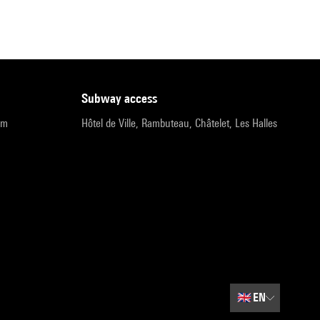
subway access
pm
Hôtel de Ville, Rambuteau, Châtelet, Les Halles
🇬🇧
EN