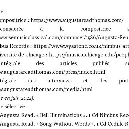
net
compositrice :
https://www.augustareadthomas.com/
consacrée à la compositrice 
w.wisemusicclassical.com/composer/1586/Augusta-Re
mbus Records :
https://www.wyastone.co.uk/nimbus-art
niversité de Chicago :
https://music.uchicago.edu/peop
intégrale des articles publié
w.augustareadthomas.com/press/index.html
ntégrale des interviews et des por
w.augustareadthomas.com/media.html
és en juin 2022).
e sélective
usta Read, « Bell Illuminations », 1 Cd Nimbus Reco
gusta Read, « Song Without Words », 1 Cd Cedille Re