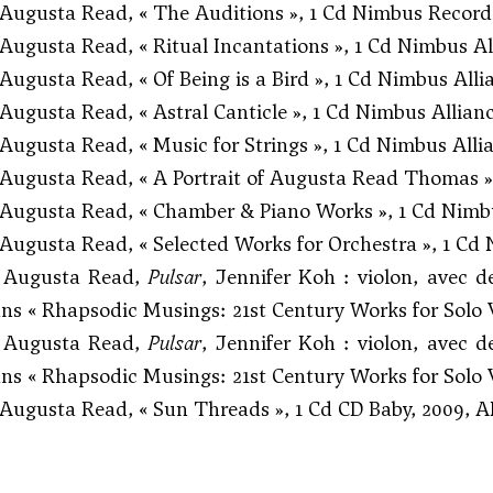
gusta Read, « The Auditions », 1 Cd Nimbus Records
usta Read, « Ritual Incantations », 1 Cd Nimbus Alli
usta Read, « Of Being is a Bird », 1 Cd Nimbus Allia
usta Read, « Astral Canticle », 1 Cd Nimbus Alliance
usta Read, « Music for Strings », 1 Cd Nimbus Allian
gusta Read, « A Portrait of Augusta Read Thomas », 
gusta Read, « Chamber & Piano Works », 1 Cd Nimbus
usta Read, « Selected Works for Orchestra », 1 Cd N
Augusta Read,
Pulsar
, Jennifer Koh : violon, avec d
ns « Rhapsodic Musings: 21st Century Works for Solo Vi
Augusta Read,
Pulsar
, Jennifer Koh : violon, avec d
ns « Rhapsodic Musings: 21st Century Works for Solo Vi
gusta Read, « Sun Threads », 1 Cd CD Baby, 2009, 