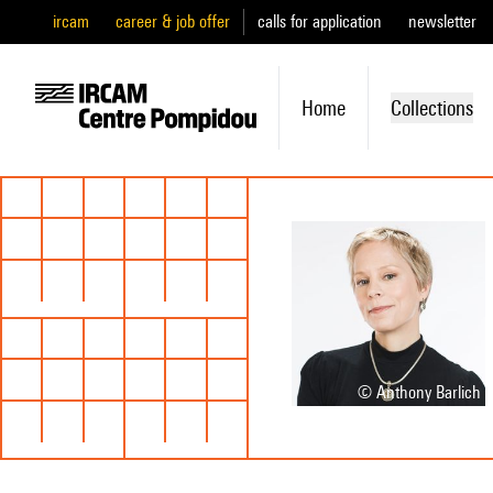
ircam
career & job offer
calls for application
newsletter
Home
Collections
© Anthony Barlich