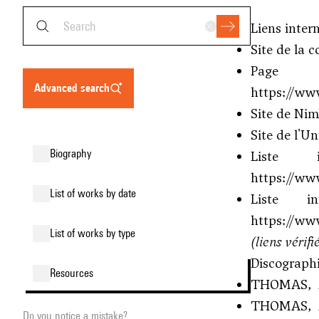
Liens inter
Site de la 
Page 
advanced search
https://ww
Site de Ni
Site de l'U
biography
Liste 
https://ww
list of works by date
Liste i
https://ww
list of works by type
(liens vérifi
Discographi
resources
THOMAS, Aug
THOMAS, Au
Do you notice a mistake?