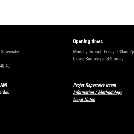
opening times
r-Stravinsky
Monday through Friday 9:30am-7
Closed Saturday and Sunday
 48 43
RCAM
Projet Répertoire Ircam
pidou
Information / Methodology
Legal Notes