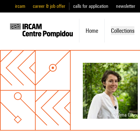
ircam
career & job offer
calls for application
newsletter
Home
Collections
© Elena Olivo