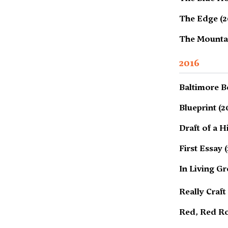
The Edge (2
The Mountai
2016
Baltimore B
Blueprint (2
Draft of a H
First Essay 
In Living Gr
Really Craf
Red, Red Ro