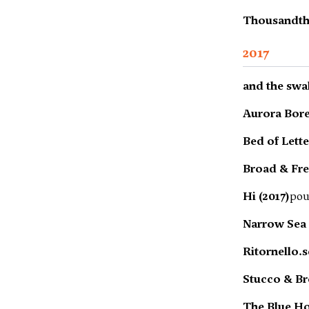
Thousandth
2017
and the swa
Aurora Borea
Bed of Lette
Broad & Fre
Hi (2017)
pou
Narrow Sea 
Ritornello.s
Stucco & Bro
The Blue Ho