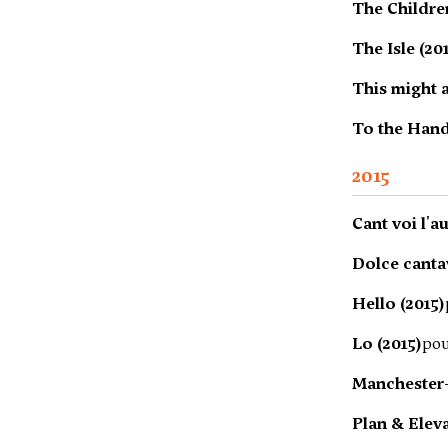
The Children
The Isle (20
This might 
To the Hand
2015
Cant voi l'a
Dolce cantav
Hello (2015)
Lo (2015)
pou
Manchester-
Plan & Elev