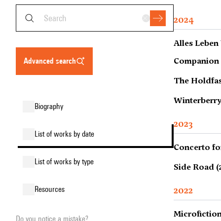
2024
Alles Leben
Companion P
advanced search
The Holdfas
Winterberry
biography
2023
list of works by date
Concerto fo
list of works by type
Side Road (
2022
resources
Microfiction
Do you notice a mistake?