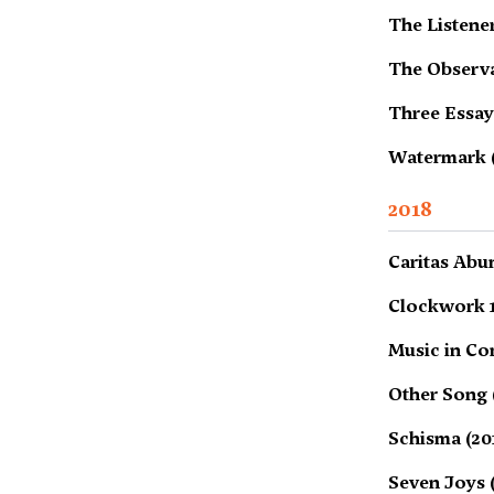
The Listener
The Observa
Three Essay
Watermark (
2018
Caritas Abu
Clockwork 1
Music in C
Other Song 
Schisma (20
Seven Joys 