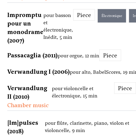
Impromptu
Piece
pour basson
Électronique
I
pour un
et
électronique,
monodrame
Inédit, 5 min
(2007)
Passacaglia (2011)
Piece
pour orgue, 12 min
Verwandlung I (2006)
pour alto, BabelScores, 19 mi
Verwandlung
Piece
pour violoncelle et
II (2010)
électronique, 15 min
Chamber music
[Im]pulses
pour flûte, clarinette, piano, violon et
(2018)
violoncelle, 9 min