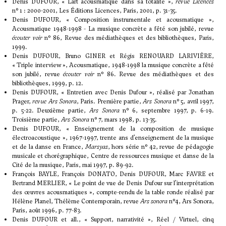
Denis DUFOUR, « L’art acousmatique dans sa totalité »,
revue Licences
n° 1 : 2000-2001, Les Éditions Licences, Paris, 2001, p. 31-35.
Denis DUFOUR, « Composition instrumentale et acousmatique »,
Acousmatique 1948-1998 - La musique concrète a fêté son jubilé, revue
écouter voir
n° 86, Revue des médiathèques et des bibliothèques, Paris,
1999.
Denis DUFOUR, Bruno GINER et Régis RENOUARD LARIVIÈRE,
« Triple interview », Acousmatique, 1948-1998 la musique concrète a fêté
son jubilé, revue
écouter voir
n° 86. Revue des médiathèques et des
bibliothèques, 1999, p. 12.
Denis DUFOUR, « Entretien avec Denis Dufour », réalisé par Jonathan
Prager,
revue Ars Sonora
, Paris. Première partie,
Ars Sonora
n° 5, avril 1997,
p. 5-22. Deuxième partie,
Ars Sonora
n° 6, septembre 1997, p. 6-19.
Troisième partie,
Ars Sonora
n° 7, mars 1998, p. 13-35.
Denis DUFOUR, « Enseignement de la composition de musique
électroacoustique », 1967-1997, trente ans d’enseignement de la musique
et de la danse en France,
Marsyas
, hors série n° 42, revue de pédagogie
musicale et chorégraphique, Centre de ressources musique et danse de la
Cité de la musique, Paris, mai 1997, p. 89-92.
François BAYLE, François DONATO, Denis DUFOUR, Marc FAVRE et
Bertrand MERLIER, « Le point de vue de Denis Dufour sur l’interprétation
des œuvres acousmatiques », compte-rendu de la table ronde réalisé par
Hélène Planel, Thélème Contemporain, revue
Ars sonora
n°4, Ars Sonora,
Paris, août 1996, p. 77-83.
Denis DUFOUR et all., « Support, narrativité », Réel / Virtuel, cinq