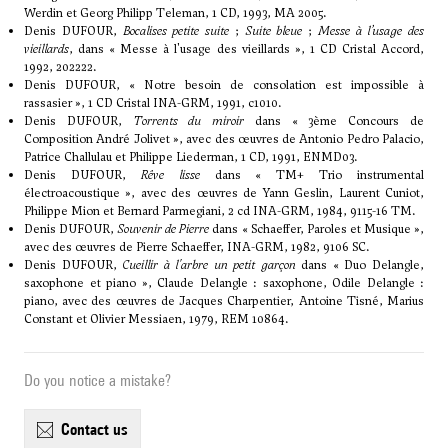
Werdin et Georg Philipp Teleman, 1 CD, 1993, MA 2005.
Denis DUFOUR,
Bocalises petite suite
;
Suite bleue
;
Messe à l’usage des
vieillards
, dans « Messe à l'usage des vieillards », 1 CD Cristal Accord,
1992, 202222.
Denis DUFOUR, « Notre besoin de consolation est impossible à
rassasier », 1 CD Cristal INA-GRM, 1991, c1010.
Denis DUFOUR,
Torrents du miroir
dans « 3ème Concours de
Composition André Jolivet », avec des œuvres de Antonio Pedro Palacio,
Patrice Challulau et Philippe Liederman, 1 CD, 1991, ENMD03.
Denis DUFOUR,
Rêve lisse
dans « TM+ Trio instrumental
électroacoustique », avec des œuvres de Yann Geslin, Laurent Cuniot,
Philippe Mion et Bernard Parmegiani, 2 cd INA-GRM, 1984, 9115-16 TM.
Denis DUFOUR,
Souvenir de Pierre
dans « Schaeffer, Paroles et Musique »,
avec des œuvres de Pierre Schaeffer, INA-GRM, 1982, 9106 SC.
Denis DUFOUR,
Cueillir à l'arbre un petit garçon
dans « Duo Delangle,
saxophone et piano », Claude Delangle : saxophone, Odile Delangle :
piano, avec des œuvres de Jacques Charpentier, Antoine Tisné, Marius
Constant et Olivier Messiaen, 1979, REM 10864.
Do you notice a mistake?
contact us