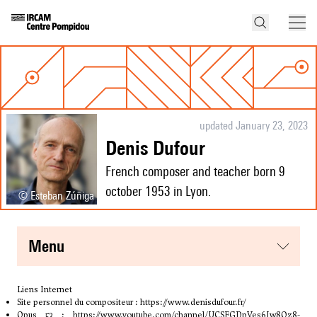
updated January 23, 2023
Denis Dufour
French composer and teacher born 9
october 1953 in Lyon.
© Esteban Zúñiga
menu
Liens Internet
Site personnel du compositeur :
https://www.denisdufour.fr/
Opus 53 :
https://www.youtube.com/channel/UCSFGDpVes6Iw8Oz8-