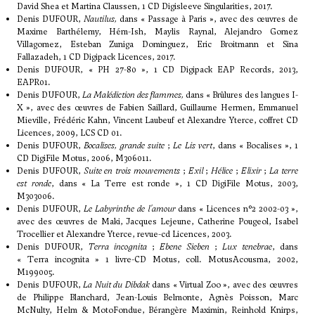
David Shea et Martina Claussen, 1 CD Digisleeve Singularities, 2017.
Denis DUFOUR,
Nautilus,
dans « Passage à Paris », avec des œuvres de
Maxime Barthélemy, Hém-Ish, Maylis Raynal, Alejandro Gomez
Villagomez, Esteban Zuniga Dominguez, Eric Broitmann et Sina
Fallazadeh, 1 CD Digipack Licences, 2017.
Denis DUFOUR, « PH 27-80 », 1 CD Digipack EAP Records, 2013,
EAPR01.
Denis DUFOUR,
La Malédiction des flammes,
dans « Brûlures des langues I-
X », avec des œuvres de Fabien Saillard, Guillaume Hermen, Emmanuel
Mieville, Frédéric Kahn, Vincent Laubeuf et Alexandre Yterce, coffret CD
Licences, 2009, LCS CD 01.
Denis DUFOUR,
Bocalises, grande suite
;
Le Lis vert
, dans « Bocalises », 1
CD DigiFile Motus, 2006, M306011.
Denis DUFOUR,
Suite en trois mouvements
;
Exil
;
Hélice
;
Elixir
;
La terre
est ronde
, dans « La Terre est ronde », 1 CD DigiFile Motus, 2003,
M303006.
Denis DUFOUR,
Le Labyrinthe de l'amour
dans « Licences n°2 2002-03 »,
avec des œuvres de Maki, Jacques Lejeune, Catherine Pougeol, Isabel
Trocellier et Alexandre Yterce, revue-cd Licences, 2003.
Denis DUFOUR,
Terra incognita
;
Ebene Sieben
;
Lux tenebrae
, dans
« Terra incognita » 1 livre-CD Motus, coll. MotusAcousma, 2002,
M199005.
Denis DUFOUR,
La Nuit du Dibdak
dans « Virtual Zoo », avec des œuvres
de Philippe Blanchard, Jean-Louis Belmonte, Agnès Poisson, Marc
McNulty, Helm & MotoFondue, Bérangère Maximin, Reinhold Knirps,