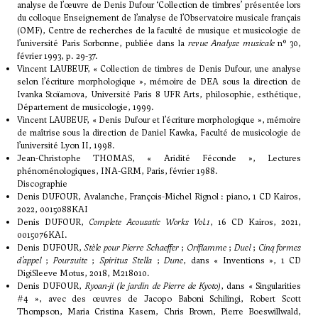
analyse de l’œuvre de Denis Dufour ‘Collection de timbres’ présentée lors
du colloque Enseignement de l’analyse de l’Observatoire musicale français
(OMF), Centre de recherches de la faculté de musique et musicologie de
l’université Paris Sorbonne, publiée dans la
revue Analyse musicale
n° 30,
février 1993, p. 29-37.
Vincent LAUBEUF, « Collection de timbres de Denis Dufour, une analyse
selon l’écriture morphologique », mémoire de DEA sous la direction de
Ivanka Stoïamova, Université Paris 8 UFR Arts, philosophie, esthétique,
Département de musicologie, 1999.
Vincent LAUBEUF, « Denis Dufour et l’écriture morphologique », mémoire
de maîtrise sous la direction de Daniel Kawka, Faculté de musicologie de
l’université Lyon II, 1998.
Jean-Christophe THOMAS, « Aridité Féconde », Lectures
phénoménologiques, INA-GRM, Paris, février 1988.
Discographie
Denis DUFOUR, Avalanche, François-Michel Rignol : piano, 1 CD Kairos,
2022, 0015088KAI
Denis DUFOUR,
Complete Acousatic Works Vol.1
, 16 CD Kairos, 2021,
0015076KAI.
Denis DUFOUR,
Stèle pour Pierre Schaeffer
;
Oriflamme
;
Duel
;
Cinq formes
d’appel
;
Poursuite
;
Spiritus Stella
;
Dune
, dans « Inventions », 1 CD
DigiSleeve Motus, 2018, M218010.
Denis DUFOUR,
Ryoan-ji (le jardin de Pierre de Kyoto)
, dans « Singularities
#4 », avec des œuvres de Jacopo Baboni Schilingi, Robert Scott
Thompson, Maria Cristina Kasem, Chris Brown, Pierre Boeswillwald,