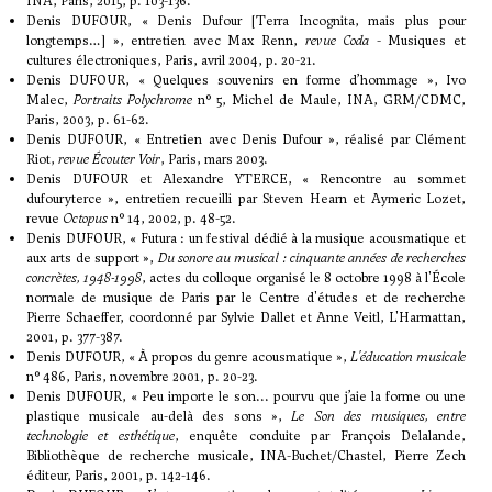
INA, Paris, 2015, p. 103-136.
Denis DUFOUR, « Denis Dufour [Terra Incognita, mais plus pour
longtemps…] », entretien avec Max Renn,
revue Coda
- Musiques et
cultures électroniques, Paris, avril 2004, p. 20-21.
Denis DUFOUR, « Quelques souvenirs en forme d’hommage », Ivo
Malec,
Portraits Polychrome
n° 5, Michel de Maule, INA, GRM/CDMC,
Paris, 2003, p. 61-62.
Denis DUFOUR, « Entretien avec Denis Dufour », réalisé par Clément
Riot,
revue Écouter Voir
, Paris, mars 2003.
Denis DUFOUR et Alexandre YTERCE, « Rencontre au sommet
dufouryterce », entretien recueilli par Steven Hearn et Aymeric Lozet,
revue
Octopus
n° 14, 2002, p. 48-52.
Denis DUFOUR, « Futura : un festival dédié à la musique acousmatique et
aux arts de support »,
Du sonore au musical : cinquante années de recherches
concrètes, 1948-1998
, actes du colloque organisé le 8 octobre 1998 à l'École
normale de musique de Paris par le Centre d'études et de recherche
Pierre Schaeffer, coordonné par Sylvie Dallet et Anne Veitl, L'Harmattan,
2001, p. 377-387.
Denis DUFOUR, « À propos du genre acousmatique »,
L'éducation musicale
n° 486, Paris, novembre 2001, p. 20-23.
Denis DUFOUR, « Peu importe le son... pourvu que j’aie la forme ou une
plastique musicale au-delà des sons »,
Le Son des musiques, entre
technologie et esthétique
, enquête conduite par François Delalande,
Bibliothèque de recherche musicale, INA-Buchet/Chastel, Pierre Zech
éditeur, Paris, 2001, p. 142-146.