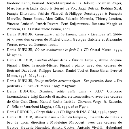
Frédéric Kahn, Bernard Donzel-Gargand & Els Dekker, Jonathan Prager,
Marc Favre & Lucia Recio & Gérard Le Vot, Jaqui Détraz, Rodrigo Sigal,
Françis Dhomont, Patricio Villaroël & Philippe Deschepper & François
Merville, Bruno Bocca, Alex Grillo, Eduardo Miranda, Thierry Lestien,
Vincent Laubeuf, Patrick Devers, Petri Kuljuntausta, Rossana Maggia et
Artotem, 1 CD Cristal Studio Forum, 2001.
Denis DUFOUR,
Caravaggio
;
Entre Dames
, dans « Licences n°1 2000-
01 », avec des œuvres de Michel Chion, Georges Gabriele et Alexandre
Yterce, revue-cd Licences, 2001.
Denis DUFOUR,
Où est maintenant la forêt ?
, 1 CD Cristal Motus, 1997,
M197001.
Denis DUFOUR,
Tandem oblique
dans « L’Air du Large », Annie Ploquin-
Rignol : flûte, François-Michel Rignol : piano, avec des œuvres de
Bertrand Dubedout, Philippe Leroux, Daniel Tosi et Bruno Giner, livre-cd
Motus, 1998, M 298004.
Denis DUFOUR,
Douze mélodies acousmatiques
;
Dix portraits
, dans « Dix
portraits », 1 livre-CD Motus, 1997, M197002.
Denis DUFOUR,
Bocalises, petite suite
dans « XIX° Concorso
internazionale Luigi Russolo di musica elettroacustica », avec des œuvres
de Chin Chin Chen, Manuel Rocha Iturbide, Giovanni Verga, A. Russolo,
G. Balla et Santoboni Maggia, 1 CD, 1997, ef-er P'97-2.
Denis DUFOUR, « Chrysalide », 1 CD Digipack INA-GRM, 1996, e5007.
Denis DUFOUR,
Ataraxie
dans « L’Air du temps », Ensemble de flûtes à
bec de Lyon, direction : Madeleine Mirocourt, avec des œuvres de
George Frederic Haendel, Arnold Cooke, Antonio Vivaldi, Heberhard