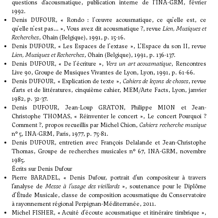
questions d’acousmatique, publication interne de l’INA-GRM, février
1992.
Denis DUFOUR, « Rondo : l'œuvre acousmatique, ce qu'elle est, ce
qu'elle n'est pas… », Vous avez dit acousmatique ?, revue
Lien, Musiques et
Recherches
, Ohain (Belgique), 1991, p. 15-16.
Denis DUFOUR, « Les Espaces de l'extase », L’Espace du son II, revue
Lien, Musiques et Recherches
, Ohain (Belgique), 1991, p. 136-137.
Denis DUFOUR, « De l'écriture »,
Vers un art acousmatique
, Rencontres
Live 90, Groupe de Musiques Vivantes de Lyon, Lyon, 1991, p. 61-66.
Denis DUFOUR, « Explication de texte »,
Cahiers de leçons de choses
, revue
d’arts et de littératures, cinquième cahier, MEM/Arte Facts, Lyon, janvier
1982, p. 32-37.
Denis DUFOUR, Jean-Loup GRATON, Philippe MION et Jean-
Christophe THOMAS, « Réinventer le concert », Le concert Pourquoi ?
Comment ?, propos recueillis par Michel Chion,
Cahiers recherche musique
n° 5, INA-GRM, Paris, 1977, p. 75-81.
Denis DUFOUR, entretien avec François Delalande et Jean-Christophe
Thomas, Groupe de recherches musicales n° 67, INA-GRM, novembre
1985.
Écrits sur Denis Dufour
Pierre BARADEL, « Denis Dufour, portrait d’un compositeur à travers
l’analyse de
Messe à l’usage des vieillards
», soutenance pour le Diplôme
d’Étude Musicale, classe de composition acousmatique du Conservatoire
à rayonnement régional Perpignan-Méditerranée, 2011.
Michel FISHER, « Acuité d’écoute acousmatique et itinéraire timbrique »,