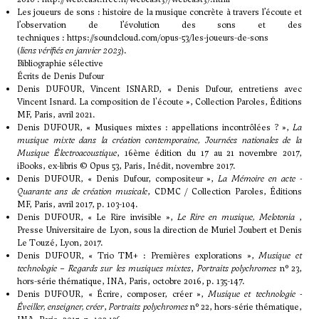
Les joueurs de sons : histoire de la musique concrète à travers l’écoute et
l’observation de l’évolution des sons et des
techniques :
https://soundcloud.com/opus-53/les-joueurs-de-sons
(
liens vérifiés en janvier 2023
).
Bibliographie sélective
Écrits de Denis Dufour
Denis DUFOUR, Vincent ISNARD, « Denis Dufour, entretiens avec
Vincent Isnard. La composition de l'écoute », Collection Paroles, Éditions
MF, Paris, avril 2021.
Denis DUFOUR, « Musiques mixtes : appellations incontrôlées ? »,
La
musique mixte dans la création contemporaine, Journées nationales de la
Musique Électroacoustique
, 16ème édition du 17 au 21 novembre 2017,
iBooks, ex-libris © Opus 53, Paris, Inédit, novembre 2017.
Denis DUFOUR, « Denis Dufour, compositeur »,
La Mémoire en acte
-
Quarante ans de création musicale
, CDMC / Collection Paroles, Éditions
MF, Paris, avril 2017, p. 103-104.
Denis DUFOUR, « Le Rire invisible »,
Le Rire en musique,
Melotonia
,
Presse Universitaire de Lyon, sous la direction de Muriel Joubert et Denis
Le Touzé, Lyon, 2017.
Denis DUFOUR, « Trio TM+ : Premières explorations »,
Musique et
technologie
– Regards sur les musiques mixtes
,
Portraits polychromes
n° 23,
hors-série thématique, INA, Paris, octobre 2016, p. 135-147.
Denis DUFOUR, « Écrire, composer, créer »,
Musique et technologie -
Éveiller, enseigner, créer
,
Portraits polychromes
n° 22, hors-série thématique,