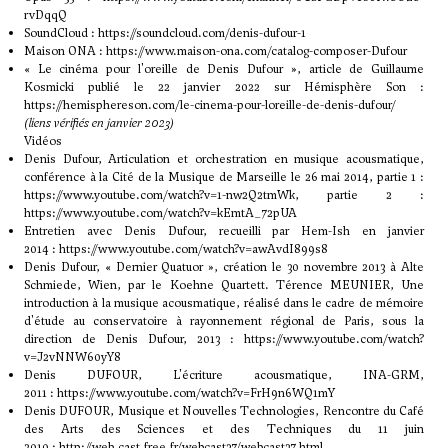
rvDqqQ
SoundCloud :
https://soundcloud.com/denis-dufour-1
Maison ONA :
https://www.maison-ona.com/catalog-composer-Dufour
« Le cinéma pour l'oreille de Denis Dufour », article de Guillaume
Kosmicki publié le 22 janvier 2022 sur Hémisphère Son :
https://hemisphereson.com/le-cinema-pour-loreille-de-denis-dufour/
(liens vérifiés en janvier 2023)
Vidéos
Denis Dufour, Articulation et orchestration en musique acousmatique,
conférence à la Cité de la Musique de Marseille le 26 mai 2014, partie 1 :
https://www.youtube.com/watch?v=1-nw2Q2tmWk
, partie 2 :
https://www.youtube.com/watch?v=kEmtA_72pUA
Entretien avec Denis Dufour, recueilli par Hem-Ish en janvier
2014 :
https://www.youtube.com/watch?v=awAvdI899s8
Denis Dufour, « Dernier Quatuor », création le 30 novembre 2013 à Alte
Schmiede, Wien, par le Koehne Quartett. Térence MEUNIER, Une
introduction à la musique acousmatique, réalisé dans le cadre de mémoire
d'étude au conservatoire à rayonnement régional de Paris, sous la
direction de Denis Dufour, 2013 :
https://www.youtube.com/watch?
v=J2vNNW60yY8
Denis DUFOUR, L'écriture acousmatique, INA-GRM,
2011 :
https://www.youtube.com/watch?v=FrH9n6WQ1mY
Denis DUFOUR, Musique et Nouvelles Technologies, Rencontre du Café
des Arts des Sciences et des Techniques du 11 juin
2010 :
http://web.cast.free.fr/webcast37/webcast37.html