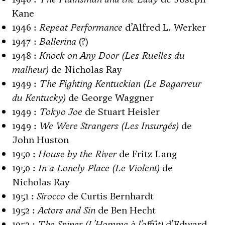
Kane
1946 :
Repeat Performance
d’Alfred L. Werker
1947 :
Ballerina
(?)
1948 :
Knock on Any Door (Les Ruelles du
malheur)
de Nicholas Ray
1949 :
The Fighting Kentuckian (Le Bagarreur
du Kentucky)
de George Waggner
1949 :
Tokyo Joe
de Stuart Heisler
1949 :
We Were Strangers (Les Insurgés)
de
John Huston
1950 :
House by the River
de Fritz Lang
1950 :
In a Lonely Place (Le Violent)
de
Nicholas Ray
1951 :
Sirocco
de Curtis Bernhardt
1952 :
Actors and Sin
de Ben Hecht
1952 :
The Sniper (L’Homme à l’affût)
d’Edward