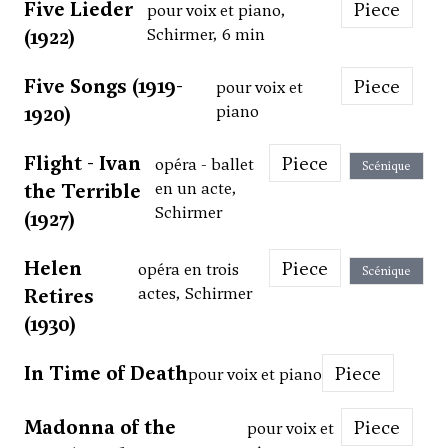
Five Lieder
Piece
pour voix et piano,
(1922)
Schirmer, 6 min
Five Songs (1919-
Piece
pour voix et
1920)
piano
Flight - Ivan
Piece
opéra - ballet
Scénique
the Terrible
en un acte,
Schirmer
(1927)
Helen
Piece
opéra en trois
Scénique
Retires
actes, Schirmer
(1930)
In Time of Death
Piece
pour voix et piano
Madonna of the
Piece
pour voix et