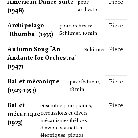
American Dance Suite
Piece
pour
(1948)
orchestre
Archipelago
Piece
pour orchestre,
"Rhumba" (1935)
Schirmer, 10 min
Autumn Song "An
Piece
Schirmer
Andante for Orchestra"
(1947)
Ballet mécanique
Piece
pas d'éditeur,
(1923-1953)
18 min
Ballet
Piece
ensemble pour pianos,
mécanique
percussions et divers
mécanismes (hélices
(1923)
d'avion, sonnettes
électriques, pianos