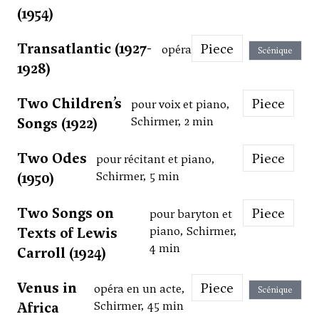
(1954)
Transatlantic (1927-
Piece
opéra
Scénique
1928)
Two Children’s
Piece
pour voix et piano,
Songs (1922)
Schirmer, 2 min
Two Odes
Piece
pour récitant et piano,
(1950)
Schirmer, 5 min
Two Songs on
Piece
pour baryton et
Texts of Lewis
piano, Schirmer,
4 min
Carroll (1924)
Venus in
Piece
opéra en un acte,
Scénique
Africa
Schirmer, 45 min