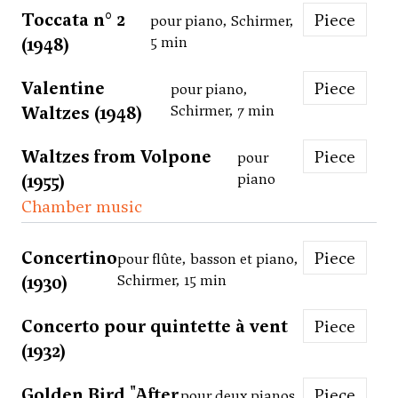
Toccata n° 2
Piece
pour piano, Schirmer,
(1948)
5 min
Valentine
Piece
pour piano,
Waltzes (1948)
Schirmer, 7 min
Waltzes from Volpone
Piece
pour
(1955)
piano
Chamber music
Concertino
Piece
pour flûte, basson et piano,
(1930)
Schirmer, 15 min
Concerto pour quintette à vent
Piece
(1932)
Golden Bird "After
Piece
pour deux pianos,