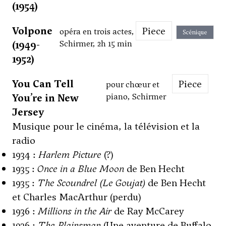
(1954)
Volpone
Piece
opéra en trois actes,
Scénique
(1949-
Schirmer, 2h 15 min
1952)
You Can Tell
Piece
pour chœur et
You’re in New
piano, Schirmer
Jersey
Musique pour le cinéma, la télévision et la
radio
1934 :
Harlem Picture
(?)
1935 :
Once in a Blue Moon
de Ben Hecht
1935 :
The Scoundrel (Le Goujat)
de Ben Hecht
et Charles MacArthur (perdu)
1936 :
Millions in the Air
de Ray McCarey
1936 :
The Plainsman
(Une aventure de Buffalo