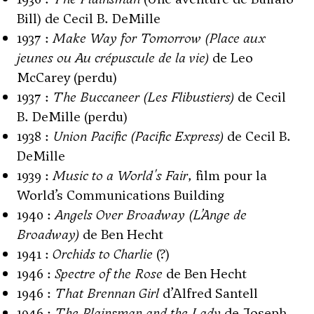
Bill) de Cecil B. DeMille
1937 :
Make Way for Tomorrow (Place aux
jeunes ou Au crépuscule de la vie)
de Leo
McCarey (perdu)
1937 :
The Buccaneer (Les Flibustiers)
de Cecil
B. DeMille (perdu)
1938 :
Union Pacific (Pacific Express)
de Cecil B.
DeMille
1939 :
Music to a World's Fair
, film pour la
World’s Communications Building
1940 :
Angels Over Broadway (L’Ange de
Broadway)
de Ben Hecht
1941 :
Orchids to Charlie
(?)
1946 :
Spectre of the Rose
de Ben Hecht
1946 :
That Brennan Girl
d’Alfred Santell
1946 :
The Plainsman and the Lady
de Joseph