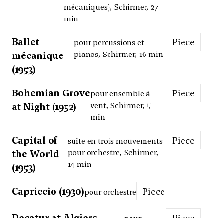
mécaniques), Schirmer, 27
min
Ballet
Piece
pour percussions et
mécanique
pianos, Schirmer, 16 min
(1953)
Bohemian Grove
Piece
pour ensemble à
at Night (1952)
vent, Schirmer, 5
min
Capital of
Piece
suite en trois mouvements
the World
pour orchestre, Schirmer,
14 min
(1953)
Capriccio (1930)
Piece
pour orchestre
Decatur at Algiers
Piece