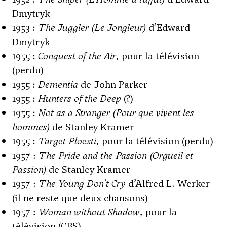
Dmytryk
1953 :
The Juggler (Le Jongleur)
d’Edward
Dmytryk
1955 :
Conquest of the Air
, pour la télévision
(perdu)
1955 :
Dementia
de John Parker
1955 :
Hunters of the Deep
(?)
1955 :
Not as a Stranger (Pour que vivent les
hommes)
de Stanley Kramer
1955 :
Target Ploesti
, pour la télévision (perdu)
1957 :
The Pride and the Passion (Orgueil et
Passion)
de Stanley Kramer
1957 :
The Young Don't Cry
d’Alfred L. Werker
(il ne reste que deux chansons)
1957 :
Woman without Shadow
, pour la
télévision (CBS)