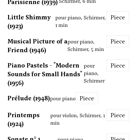
Parisienne (1939)
Schirmer, 6 min
Little Shimmy
Piece
pour piano, Schirmer,
(1923)
1 min
Musical Picture of a
Piece
pour piano,
Friend (1946)
Schirmer, 5 min
Piano Pastels - "Modern
Piece
pour
Sounds for Small Hands"
piano,
Schirmer
(1956)
Prélude (1948)
Piece
pour piano
Printemps
Piece
pour violon, Schirmer, 1
(1924)
min
Sonate n° 1
Piece
pour piano,