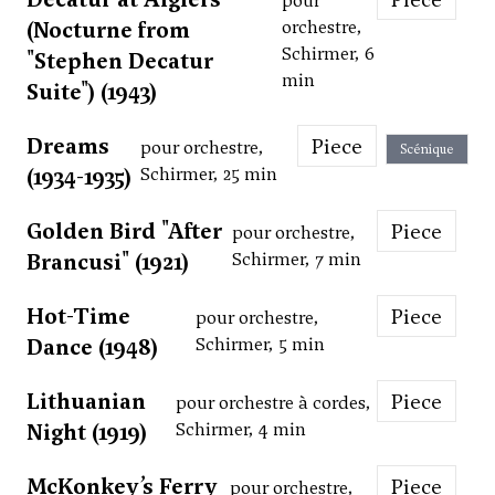
pour
(Nocturne from
orchestre,
Schirmer, 6
"Stephen Decatur
min
Suite") (1943)
Dreams
Piece
pour orchestre,
Scénique
(1934-1935)
Schirmer, 25 min
Golden Bird "After
Piece
pour orchestre,
Brancusi" (1921)
Schirmer, 7 min
Hot-Time
Piece
pour orchestre,
Dance (1948)
Schirmer, 5 min
Lithuanian
Piece
pour orchestre à cordes,
Night (1919)
Schirmer, 4 min
McKonkey’s Ferry
Piece
pour orchestre,