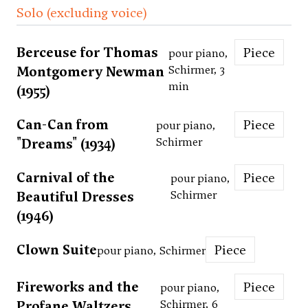
Solo (excluding voice)
Berceuse for Thomas
Piece
pour piano,
Montgomery Newman
Schirmer, 3
min
(1955)
Can-Can from
Piece
pour piano,
"Dreams" (1934)
Schirmer
Carnival of the
Piece
pour piano,
Beautiful Dresses
Schirmer
(1946)
Clown Suite
Piece
pour piano, Schirmer
Fireworks and the
Piece
pour piano,
Profane Waltzers
Schirmer, 6