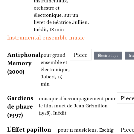
instrumentaux,
orchestre et
électronique, sur un
livret de Béatrice Jullien,
Inédit, 18 min
Instrumental ensemble music
Antiphonal
Piece
pour grand
Électronique
Ir
Memory
ensemble et
électronique,
(2000)
Jobert, 15
min
Gardiens
Piec
musique d'accompagnement pour
de phare
le film muet de Jean Grémillon
(1928), Inédit
(1997)
L'Effet papillon
Piec
pour 11 musiciens, Eschig,