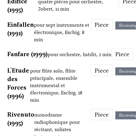
Edifice
Piec
quatre pièces pour orchestre,
(1995)
Jobert, 11 min
Einfallen
Piece
pour sept instruments et
Électroni
(1991)
électronique, Eschig, 8
min
Fanfare (1999)
Piece
pour orchestre, Inédit, 2 min
L'Etude
Piece
pour flûte solo, flûte
Électroni
des
principale, ensemble
instrumental et
Forces
électronique, Eschig, 18
(1996)
min
Rivenuto
Piece
monodrame
Électroni
(1995)
radiophonique pour
récitant, solistes