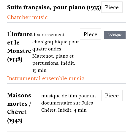
Suite française, pour piano (1935)
Piece
Chamber music
L'Infante
Piece
divertissement
Scénique
et le
chorégraphique pour
quatre ondes
Monstre
Martenot, piano et
(1938)
percussions, Inédit,
15 min
Instrumental ensemble music
Maisons
Piece
musique de film pour un
mortes /
documentaire sur Jules
Chéret, Inédit, 4 min
Chéret
(1942)