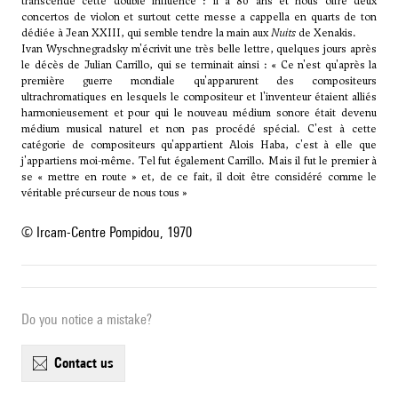
transcende cette double influence : il a 80 ans et nous offre deux
concertos de violon et surtout cette messe a cappella en quarts de ton
dédiée à Jean XXIII, qui semble tendre la main aux
Nuits
de Xenakis.
Ivan Wyschnegradsky m'écrivit une très belle lettre, quelques jours après
le décès de Julian Carrillo, qui se terminait ainsi : « Ce n'est qu'après la
première guerre mondiale qu'apparurent des compositeurs
ultrachromatiques en lesquels le compositeur et l'inventeur étaient alliés
harmonieusement et pour qui le nouveau médium sonore était devenu
médium musical naturel et non pas procédé spécial. C'est à cette
catégorie de compositeurs qu'appartient Alois Haba, c'est à elle que
j'appartiens moi-même. Tel fut également Carrillo. Mais il fut le premier à
se « mettre en route » et, de ce fait, il doit être considéré comme le
véritable précurseur de nous tous »
© Ircam-Centre Pompidou, 1970
Do you notice a mistake?
contact us