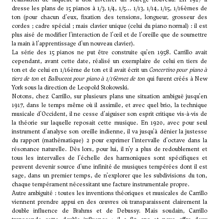
dresse les plans de 15 pianos à 1/3, 1/4, 1/5... 1/13, 1/14, 1/15, 1/16èmes de
ton (pour chacun d'eux, fixation des tensions, longueur, grosseur des
cordes ; cadre spécial ; mais clavier unique (celui du piano normal) : il est
plus aisé de modifier l'interaction de l'œil et de l'oreille que de soumettre
la main à l'apprentissage d'un nouveau clavier).
La série des 15 pianos ne put être construite qu'en 1958. Carrillo avait
cependant, avant cette date, réalisé un exemplaire de celui en tiers de
ton et de celui en 1/16ème de ton et il avait écrit un
Concertino pour piano à
tiers de ton
et
Balbuceos pour piano à 1/16èmes de ton
qui furent créés à New
York sous la direction de Leopold Stokowski.
Notons, chez Carrillo, sur plusieurs plans une situation ambiguë jusqu'en
1917, dans le temps même où il assimile, et avec quel brio, la technique
musicale d'Occident, il ne cesse d'aiguiser son esprit critique vis-à-vis de
la théorie sur laquelle reposait cette musique. En 1920, avec pour seul
instrument d'analyse son oreille indienne, il va jusqu'à dénier la justesse
du rapport (mathématique) 2 pour exprimer l'intervalle d'octave dans la
résonance naturelle. Dès lors, pour lui, il n'y a plus de redoublement et
tous les intervalles de l'échelle des harmoniques sont spécifiques et
peuvent devenir source d'une infinité de musiques tempérées dont il est
sage, dans un premier temps, de n'explorer que les subdivisions du ton,
chaque tempérament nécessitant une facture instrumentale propre.
Autre ambiguité : toutes les inventions théoriques et musicales de Carrillo
viennent prendre appui en des œuvres où transparaissent clairement la
double influence de Brahms et de Debussy. Mais soudain, Carrillo