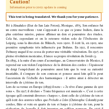
Caution!
Information prior to 2002: update is coming
This text is being translated. We thank you for your patience.
Né à Ahualulco (Etat de San Luis Potosi), Mexique, 1875. Son enfance fut
un conte merveilleux : tout s'opposait à ce que ce jeune Indien, dans la
plus extrême misère, puisse affirmer un don et poursuivre des études.
Cela fut, cependant et on le retrouve violon solo de l'Orchestre de
Leipzig, sous la direction de Nikisch, vers 1900. Il écrit là, en 1902, une
première symphonie très influencée par Brahms. En 1911, il rencontre
Debussy auquel il ne cessa de porter une véritable vénération. En 1917, en
pleine révolution mexicaine, il lance sa propre révolution du
Sonido 13
.
En 1895, à la suite d'un cours d'acoustique, au Conservatoire de Mexico, il
reprend sur son violon l'expérience de la division des cordes : l'épaisseur
du doigt l'empêchant de poursuivre aussi loin que le veut sa curiosité
insatiable, il s'empare de son couteau et pousse aussi loin qu'il le peut
l'ascension de l'échelle des harmoniques : il arrive ainsi à détecter un
intervalle de 1/16ème de ton.
Lors de sa venue en Europe (1899) il note : « Je rêve d'une gamme de 400
sons ». En 1917, il déclare « Toute fréquence est musicale ». C'est à cette
époque qu'il construit diverses « harpes », dont celle de 1/16ème de ton et
qu'il écrit des œuvres telles que
Preludio a Colon
(Christophe Colomb) pour
cordes, flûte et voix en quarts de ton et harpe à 1/16ème de ton, pour la
réalisation de laquelle il doit inventer un solfège nouveau. En 1927 il