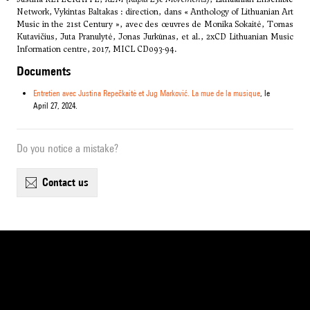
Network, Vykintas Baltakas : direction, dans « Anthology of Lithuanian Art
Music in the 21st Century », avec des œuvres de Monika Sokaitė, Tomas
Kutavičius, Juta Pranulytė, Jonas Jurkūnas, et al., 2xCD Lithuanian Music
Information centre, 2017, MICL CD093-94.
Documents
Entretien avec Justina Repečkaitė et Jug Marković. La mue de la musique
, le
April 27, 2024.
Do you notice a mistake?
contact us