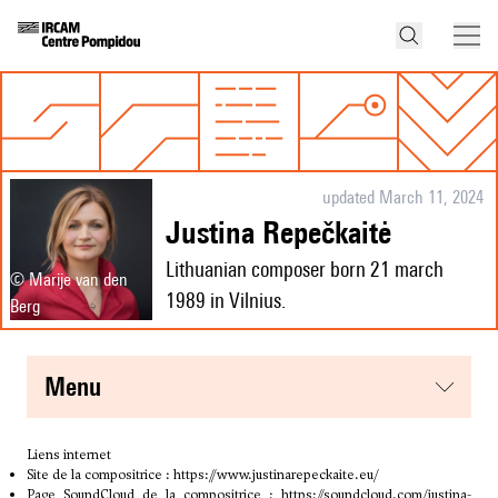
updated March 11, 2024
Justina Repečkaitė
Lithuanian composer born 21 march
© Marije van den
1989 in Vilnius.
Berg
menu
Liens internet
Site de la compositrice :
https://www.justinarepeckaite.eu/
Page SoundCloud de la compositrice :
https://soundcloud.com/justina-