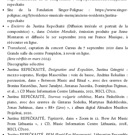
repeckaite
Site de la Fondation Singer-Polignac :
https://www.singer-
polignac.org/fr/residence-musicale-menu/anciens-residents/justina-
repeckaite
«
Encierro
de Justina Repečkaitė (Diffusion intérale et portrait de la
compositrice) », dans
Création Mondiale
, émission produite par Anne
Montaron et diffusée le 1er septembre 2019 sur France Musique,
à
réécouter en ligne
.
Transduced
, captation du concert Cursus du 7 septembre 2020 dans la
Grande salle du centre Pompidou,
à revoir en ligne
.
(liens vérifiés en mars 2024).
Discographie sélective
Justina REPEČKAITĖ,
Designation and Expulsion
, Justina Gringytė :
mezzo-soprano, Nerijus Masevičius : voix de basse, Andrius Rekašius :
percussion, dans « Between Music and Ritual », avec des œuvres de
Bronius Kutavičius, Justė Janulytė, Antanas Jasenka, Dominykas Digimas,
et al., 1 CD Music Information Centre Lithuania, 2021, MICL CD111.
Justina REPEČKAITĖ,
Sturnus vulgaris cohibitus
, Marta Finkelštein :
piano, avec des œuvres de Gintaras Sodeika, Martynas Bialobžeskis,
Jonas Jurkūnas, dans « 88+ (Live) », 1 album digital Aktualios Muzikos
Projektai, 2020.
Justina REPEČKAITĖ,
Tapisserie
, dans « Zoom in 12. New Art Music
From Lithuania », 1 CD, Music Information Centre Lithuania, 2018,
MICL CD100.
Justina REPEČKAITĖ,
REM (Rapid Eye Movements)
, Lithuanian Ensemble