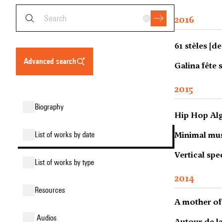
2016
61 stèles [de
advanced search
Galina fête 
2015
biography
Hip Hop Alg
list of works by date
Minimal mus
Vertical spe
list of works by type
2014
resources
A mother of
audios
Autour de la