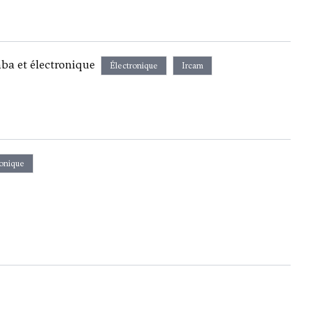
ba et électronique
Électronique
Ircam
ronique