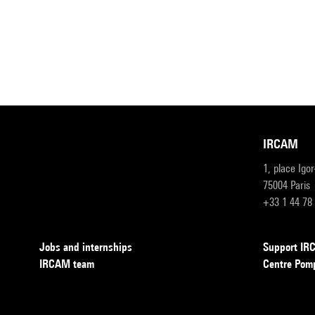
IRCAM
1, place Igo
75004 Paris
+33 1 44 78
Jobs and internships
Support I
IRCAM team
Centre Pom