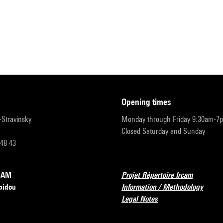
opening times
r-Stravinsky
Monday through Friday 9:30am-7
Closed Saturday and Sunday
 48 43
RCAM
Projet Répertoire Ircam
pidou
Information / Methodology
Legal Notes