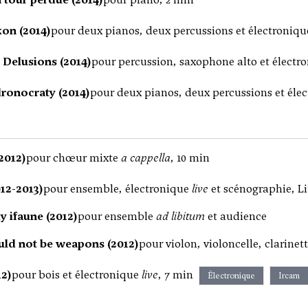
on (2014)
pour deux pianos, deux percussions et électroniqu
 Delusions (2014)
pour percussion, saxophone alto et électr
dronocraty (2014)
pour deux pianos, deux percussions et élec
2012)
pour chœur mixte
a cappella
, 10 min
12-2013)
pour ensemble, électronique
live
et scénographie, Li
y ifaune (2012)
pour ensemble
ad libitum
et audience
ld not be weapons (2012)
pour violon, violoncelle, clarinet
12)
pour bois et électronique
live
, 7 min
Électronique
Ircam