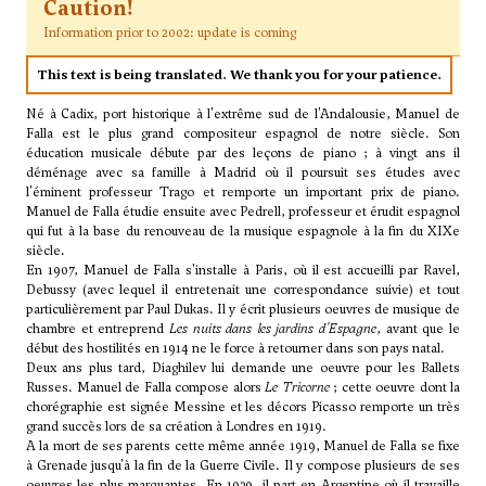
Caution!
Information prior to 2002: update is coming
This text is being translated. We thank you for your patience.
Né à Cadix, port historique à l'extrême sud de l'Andalousie, Manuel de
Falla est le plus grand compositeur espagnol de notre siècle. Son
éducation musicale débute par des leçons de piano ; à vingt ans il
déménage avec sa famille à Madrid où il poursuit ses études avec
l'éminent professeur Trago et remporte un important prix de piano.
Manuel de Falla étudie ensuite avec Pedrell, professeur et érudit espagnol
qui fut à la base du renouveau de la musique espagnole à la fin du XIXe
siècle.
En 1907, Manuel de Falla s'installe à Paris, où il est accueilli par
Ravel
,
Debussy
(avec lequel il entretenait une correspondance suivie) et tout
particulièrement par
Paul Dukas
. Il y écrit plusieurs oeuvres de musique de
chambre et entreprend
Les nuits dans les jardins d'Espagne
, avant que le
début des hostilités en 1914 ne le force à retourner dans son pays natal.
Deux ans plus tard, Diaghilev lui demande une oeuvre pour les Ballets
Russes. Manuel de Falla compose alors
Le Tricorne
; cette oeuvre dont la
chorégraphie est signée Messine et les décors Picasso remporte un très
grand succès lors de sa création à Londres en 1919.
A la mort de ses parents cette même année 1919, Manuel de Falla se fixe
à Grenade jusqu'à la fin de la Guerre Civile. Il y compose plusieurs de ses
oeuvres les plus marquantes. En 1939, il part en Argentine où il travaille