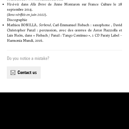
Vis-à-vis
dans
Alla Breve
de Anne Montaron sur France Culture le 28
septembre 2014.
(
liens vérifiés en juin 2022
).
Discographie
Mathieu BONILLA,
Serbend
, Carl-Emmanuel Fisbach : saxophone , David
Christopher Panzl : percussion, avec des œuvres de Astor Piazzolla et
Luis Naón, dans « Fisbach / Panzl : Tango Continuo », 1 CD Paraty Label –
Harmonia Mundi, 2016.
Do you notice a mistake?
contact us