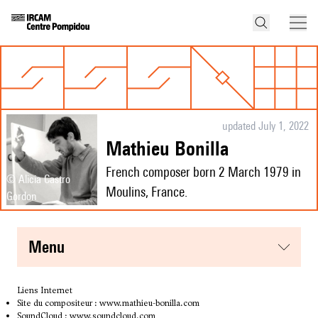
updated July 1, 2022
Mathieu Bonilla
French composer born 2 March 1979 in
© Alicia Castro
Moulins, France.
Gordon
menu
Liens Internet
Site du compositeur :
www.mathieu-bonilla.com
SoundCloud :
www.soundcloud.com