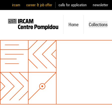
ircam
career & job offer
calls for application
newsletter
Home
Collections