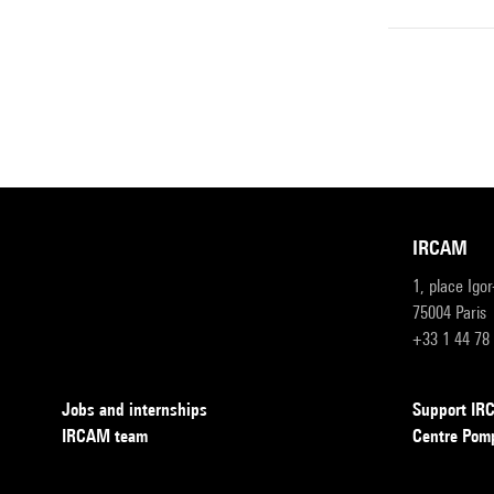
IRCAM
1, place Igo
75004 Paris
+33 1 44 78
Jobs and internships
Support I
IRCAM team
Centre Pom