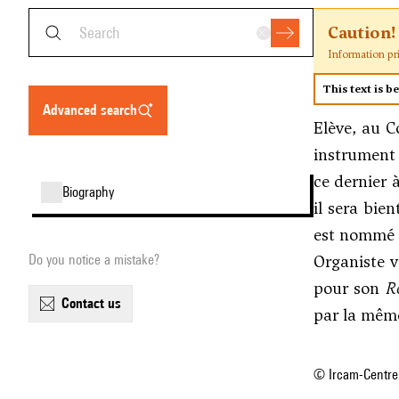
Caution!
Information pr
This text is b
advanced search
Elève, au C
instrument 
ce dernier 
biography
il sera bie
est nommé o
Organiste v
Do you notice a mistake?
pour son
R
contact us
par la même
© Ircam-Centre